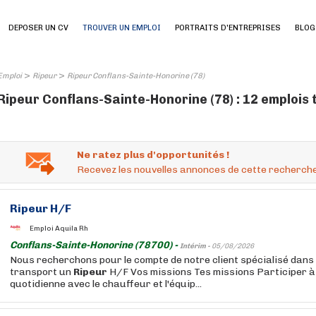
DEPOSER UN CV
TROUVER UN EMPLOI
PORTRAITS D'ENTREPRISES
BLOG
>
>
Emploi
Ripeur
Ripeur Conflans-Sainte-Honorine (78)
Ripeur Conflans-Sainte-Honorine (78) : 12 emplois
Ne ratez plus d'opportunités !
Recevez les nouvelles annonces de cette recherche
Ripeur
H/F
Emploi Aquila Rh
Conflans-Sainte-Honorine (78700) -
Intérim -
05/08/2026
Nous recherchons pour le compte de notre client spécialisé dans 
transport un
Ripeur
H/F Vos missions Tes missions Participer à 
quotidienne avec le chauffeur et l'équip...