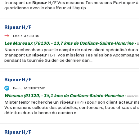
transport un
Ripeur
H/F Vos missions Tes missions Participer à 
quotidienne avec le chauffeur et l'équip...
Ripeur
H/F
Emploi Aquila Rh
Les Mureaux (78130) - 13,7 kms de Conflans-Sainte-Honorine -
I
Nous recherchons pour le compte de notre client spécialisé dans 
transport un
Ripeur
H/F Vos missions Tes missions Accompagne
pendant la tournée Guider ce dernier dan...
Ripeur
H/F
Emploi MISTERTEMP
Wissous (91320) - 34,1 kms de Conflans-Sainte-Honorine -
Intérim
Mistertemp' recherche un
ripeur
(H/F) pour son client acteur m
Vos missions collecte des poubelles, conteneurs, bacs et sacs c
détritus dans la benne du camion e...
Ripeur
H/F