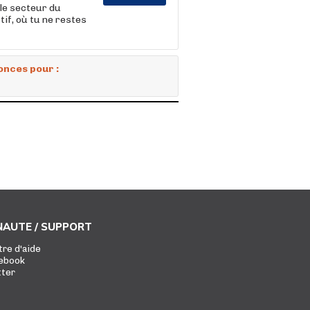
le secteur du
if, où tu ne restes
onces pour :
AUTE / SUPPORT
tre d'aide
ebook
tter