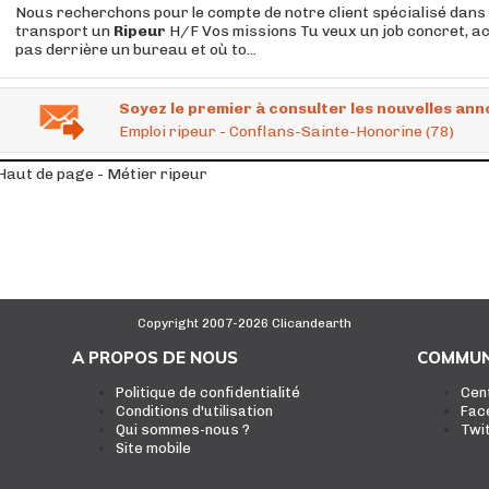
Nous recherchons pour le compte de notre client spécialisé dans 
transport un
Ripeur
H/F Vos missions Tu veux un job concret, act
pas derrière un bureau et où to...
Soyez le premier à consulter les nouvelles ann
Emploi ripeur - Conflans-Sainte-Honorine (78)
Haut de page - Métier ripeur
Copyright 2007-2026 Clicandearth
A PROPOS DE NOUS
COMMUN
Politique de confidentialité
Cen
Conditions d'utilisation
Fac
Qui sommes-nous ?
Twi
Site mobile