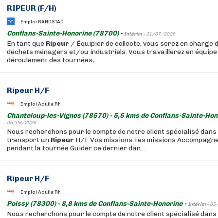
RIPEUR
(F/H)
Emploi RANDSTAD
Conflans-Sainte-Honorine (78700) -
Intérim -
21/07/2026
En tant que
Ripeur
/ Équipier de collecte, vous serez en charge d
déchets ménagers et/ou industriels. Vous travaillerez en équipe
déroulement des tournées, ...
Ripeur
H/F
Emploi Aquila Rh
Chanteloup-les-Vignes (78570) - 5,5 kms de Conflans-Sainte-Hon
05/08/2026
Nous recherchons pour le compte de notre client spécialisé dans 
transport un
Ripeur
H/F Vos missions Tes missions Accompagne
pendant la tournée Guider ce dernier dan...
Ripeur
H/F
Emploi Aquila Rh
Poissy (78300) - 8,8 kms de Conflans-Sainte-Honorine -
Intérim -
05
Nous recherchons pour le compte de notre client spécialisé dans 