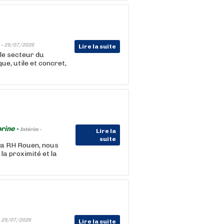
 -
29/07/2026
Lire la suite
le secteur du
e, utile et concret,
rine -
Intérim -
Lire la
suite
la RH Rouen, nous
la proximité et la
-
29/07/2026
Lire la suite