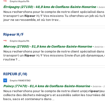
Emploi Aquila Rh
Étrépagny (27150) - 48,9 kms de Conflans-Sainte-Honorine -
Intér
Nous recherchons pour le compte de notre client spécialisé dans 
transport un
Ripeur
H/F Vos missions Tu cherches un job où tu
jour ne se ressemble, et où ton trav...
Ripeur
H/F
Emploi Aquila Rh
Mercey (27950) - 51,9 kms de Conflans-Sainte-Honorine -
Intérim -
Nous recherchons pour le compte de notre client spécialisé dans 
transport un
Ripeur
H/F Vos missions Envie d'un job dynamique, 
routine ? ...
RIPEUR
(F/H)
Emploi RANDSTAD
Poincy (77470) - 61,4 kms de Conflans-Sainte-Honorine -
Intérim -
2
Nous recherchons pour le compte de notre client un(e)
ripeur
(eu
collecte des déchets ménagers et assimilés selon les tournées dé
bacs, sacs et conteneurs dans ...