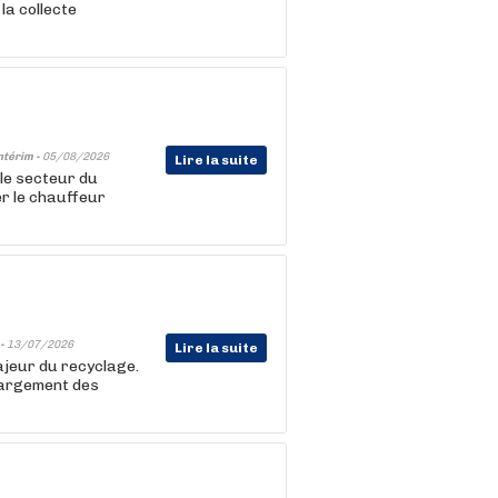
la collecte
ntérim -
05/08/2026
Lire la suite
le secteur du
r le chauffeur
 -
13/07/2026
Lire la suite
ajeur du recyclage.
hargement des