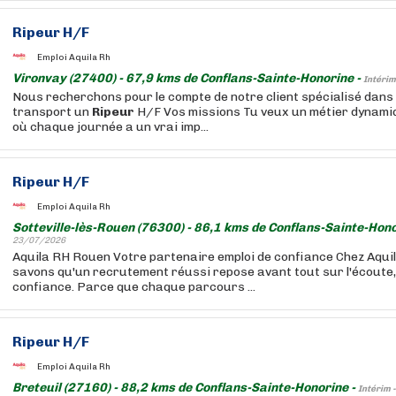
Ripeur
H/F
Emploi Aquila Rh
Vironvay (27400) - 67,9 kms de Conflans-Sainte-Honorine -
Intérim
Nous recherchons pour le compte de notre client spécialisé dans 
transport un
Ripeur
H/F Vos missions Tu veux un métier dynamiqu
où chaque journée a un vrai imp...
Ripeur
H/F
Emploi Aquila Rh
Sotteville-lès-Rouen (76300) - 86,1 kms de Conflans-Sainte-Hono
23/07/2026
Aquila RH Rouen Votre partenaire emploi de confiance Chez Aqui
savons qu'un recrutement réussi repose avant tout sur l'écoute, 
confiance. Parce que chaque parcours ...
Ripeur
H/F
Emploi Aquila Rh
Breteuil (27160) - 88,2 kms de Conflans-Sainte-Honorine -
Intérim 