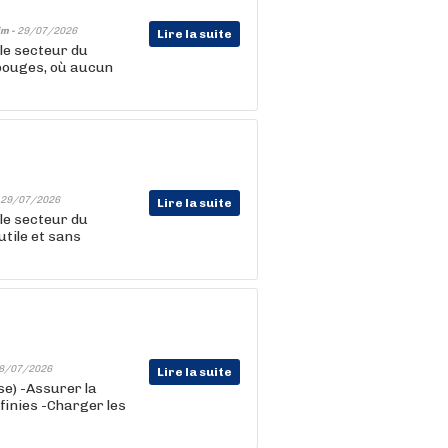
im -
29/07/2026
Lire la suite
le secteur du
 bouges, où aucun
29/07/2026
Lire la suite
le secteur du
utile et sans
8/07/2026
Lire la suite
se) -Assurer la
finies -Charger les