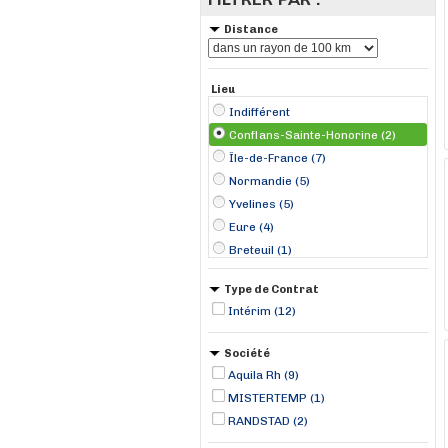
Distance
Lieu
Indifférent
Conflans-Sainte-Honorine (2)
Île-de-France (7)
Normandie (5)
Yvelines (5)
Eure (4)
Breteuil (1)
Chanteloup-les-Vignes (1)
Type de Contrat
Les Mureaux (1)
Intérim (12)
Mercey (1)
Poincy (1)
Société
Poissy (1)
Aquila Rh (9)
Sotteville-lès-Rouen (1)
MISTERTEMP (1)
Vironvay (1)
RANDSTAD (2)
Wissous (1)