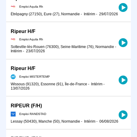
Emploi Aquila Rh
Étrépagny (27150), Eure (27), Normandie
-
Intérim
-
29/07/2026
Ripeur H/F
Emploi Aquila Rh
Sotteville-lès-Rouen (76300), Seine-Maritime (76), Normandie
-
Intérim
-
23/07/2026
Ripeur H/F
Emploi MISTERTEMP
Wissous (91320), Essonne (91), Île-de-France
-
Intérim
-
13/07/2026
RIPEUR (F/H)
Emploi RANDSTAD
Lessay (50430), Manche (50), Normandie
-
Intérim
-
06/08/2026