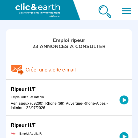
menu
Emploi ripeur
23 ANNONCES A CONSULTER
Créer une alerte e-mail
Ripeur H/F
Emploi Adéquat Intérim
Vénissieux (69200), Rhône (69), Auvergne-Rhône-Alpes
-
Intérim
-
22/07/2026
Ripeur H/F
Emploi Aquila Rh