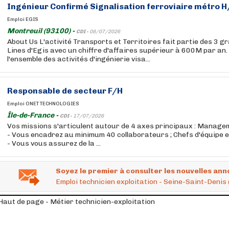
Ingénieur Confirmé Signalisation ferroviaire métro H
Emploi EGIS
Montreuil (93100) -
CDI -
08/07/2026
About Us L'activité Transports et Territoires fait partie des 3 
Lines d'Egis avec un chiffre d'affaires supérieur à 600M par an. 
l'ensemble des activités d'ingénierie visa...
Responsable de secteur F/H
Emploi ONET TECHNOLOGIES
Île-de-France -
CDI -
17/07/2026
Vos missions s'articulent autour de 4 axes principaux : Manage
- Vous encadrez au minimum 40 collaborateurs ; Chefs d'équipe e
- Vous vous assurez de la ...
Soyez le premier à consulter les nouvelles ann
Emploi technicien exploitation - Seine-Saint-Denis 
Haut de page - Métier technicien-exploitation