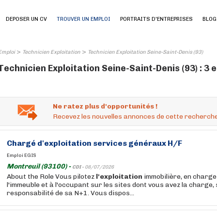
DEPOSER UN CV
TROUVER UN EMPLOI
PORTRAITS D'ENTREPRISES
BLOG
>
>
Emploi
Technicien Exploitation
Technicien Exploitation Seine-Saint-Denis (93)
Technicien Exploitation Seine-Saint-Denis (93) : 3 
Ne ratez plus d'opportunités !
Recevez les nouvelles annonces de cette recherche
Chargé
d'exploitation
services généraux H/F
Emploi EGIS
Montreuil (93100) -
CDI -
08/07/2026
About the Role Vous pilotez
l'exploitation
immobilière, en charge
l'immeuble et à l'occupant sur les sites dont vous avez la charge, 
responsabilité de sa N+1. Vous dispos...