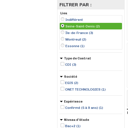
FILTRER PAR :
Lieu
Indifférent
Seine-Saint-Denis (2)
Île-de-France (3)
Montreuil (2)
Essonne (1)
Type de Contrat
CDI (3)
Société
EGIS (2)
ONET TECHNOLOGIES (1)
Expérience
Confirmé (5 à 9 ans) (1)
Niveau d'étude
Bac+2 (1)