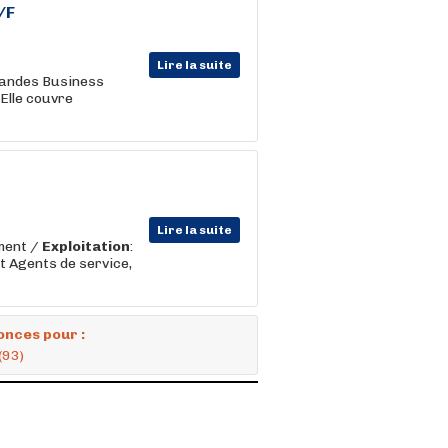
/F
Lire la suite
grandes Business
Elle couvre
Lire la suite
ment /
Exploitation
:
t Agents de service,
onces pour :
(93)