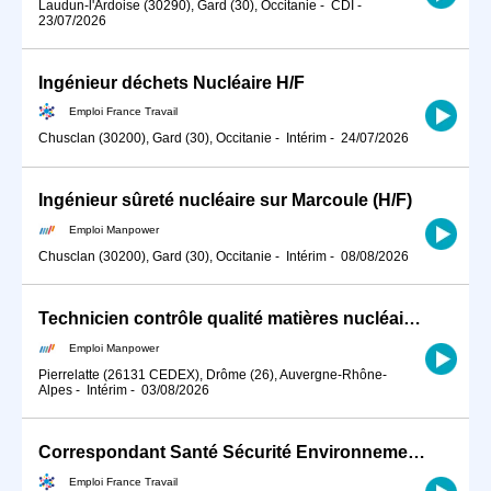
Laudun-l'Ardoise (30290), Gard (30), Occitanie
-
CDI
-
23/07/2026
Ingénieur déchets Nucléaire H/F
Emploi France Travail
Chusclan (30200), Gard (30), Occitanie
-
Intérim
-
24/07/2026
Ingénieur sûreté nucléaire sur Marcoule (H/F)
Emploi Manpower
Chusclan (30200), Gard (30), Occitanie
-
Intérim
-
08/08/2026
Technicien contrôle qualité matières nucléaires sur Pierrelatte (H/F)
Emploi Manpower
Pierrelatte (26131 CEDEX), Drôme (26), Auvergne-Rhône-
Alpes
-
Intérim
-
03/08/2026
Correspondant Santé Sécurité Environnement Radioprotection H/F (H/F)
Emploi France Travail