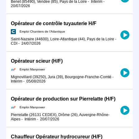
Benet (85490), Vendée (85), Pays de la Loire
-
Intérim
-
20/07/2026
Opérateur de contrôle tuyauterie H/F
Emploi Chantiers de l'Atlantique
Saint-Nazaire (44600), Loire-Atlantique (44), Pays de la Loire
-
CDI
-
24/07/2026
Opérateur scieur (H/F)
Emploi Manpower
Mignovillard (39250), Jura (39), Bourgogne-Franche-Comté
-
Intérim
-
05/08/2026
Opérateur de production sur Pierrelatte (H/F)
Emploi Manpower
Pierrelatte (26131 CEDEX), Drôme (26), Auvergne-Rhône-
Alpes
-
Intérim
-
20/07/2026
Chauffeur Opérateur hydrocureur (H/F)