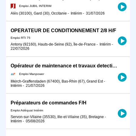
Emploi JUBIL INTERIM
Alès (30100), Gard (30), Occitanie
-
Intérim
-
31/07/2026
OPERATEUR DE CONDITIONNEMENT 2/8 H/F
Emploi RTI 75
Antony (92160), Hauts-de-Seine (92), Île-de-France
-
Intérim
-
22/07/2026
Opérateur de maintenance et travaux detection et recherche de fuites (H/F)
Emploi Manpower
Illkirch-Graffenstaden (67400), Bas-Rhin (67), Grand Est
-
Intérim
-
21/07/2026
Préparateurs de commandes F/H
Emploi Adéquat Intérim
Servon-sur-Vilaine (35530), Ille-et-Vilaine (35), Bretagne
-
Intérim
-
05/08/2026