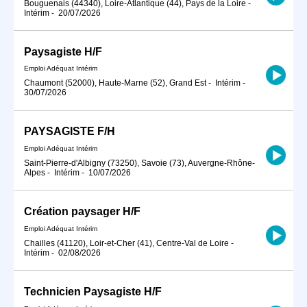
Bouguenais (44340), Loire-Atlantique (44), Pays de la Loire
-
Intérim
-
20/07/2026
Paysagiste H/F
Emploi Adéquat Intérim
Chaumont (52000), Haute-Marne (52), Grand Est
-
Intérim
-
30/07/2026
PAYSAGISTE F/H
Emploi Adéquat Intérim
Saint-Pierre-d'Albigny (73250), Savoie (73), Auvergne-Rhône-
Alpes
-
Intérim
-
10/07/2026
Création paysager H/F
Emploi Adéquat Intérim
Chailles (41120), Loir-et-Cher (41), Centre-Val de Loire
-
Intérim
-
02/08/2026
Technicien Paysagiste H/F