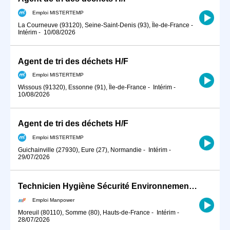
Emploi MISTERTEMP
La Courneuve (93120), Seine-Saint-Denis (93), Île-de-France
-
Intérim
-
10/08/2026
Agent de tri des déchets H/F
Emploi MISTERTEMP
Wissous (91320), Essonne (91), Île-de-France
-
Intérim
-
10/08/2026
Agent de tri des déchets H/F
Emploi MISTERTEMP
Guichainville (27930), Eure (27), Normandie
-
Intérim
-
29/07/2026
Technicien Hygiène Sécurité Environnement (HSE) Assistant (H/F)
Emploi Manpower
Moreuil (80110), Somme (80), Hauts-de-France
-
Intérim
-
28/07/2026