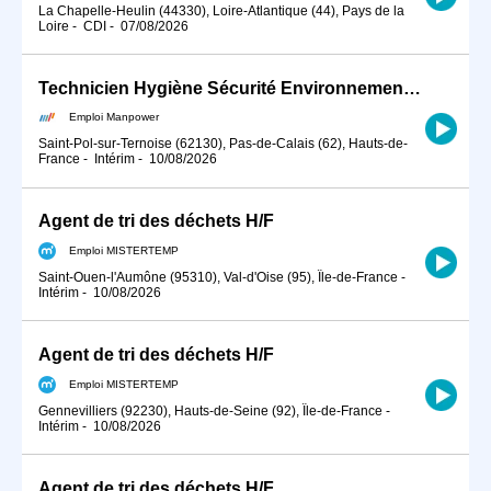
La Chapelle-Heulin (44330), Loire-Atlantique (44), Pays de la
Loire
-
CDI
-
07/08/2026
Technicien Hygiène Sécurité Environnement (HSE) (H/F)
Emploi Manpower
Saint-Pol-sur-Ternoise (62130), Pas-de-Calais (62), Hauts-de-
France
-
Intérim
-
10/08/2026
Agent de tri des déchets H/F
Emploi MISTERTEMP
Saint-Ouen-l'Aumône (95310), Val-d'Oise (95), Île-de-France
-
Intérim
-
10/08/2026
Agent de tri des déchets H/F
Emploi MISTERTEMP
Gennevilliers (92230), Hauts-de-Seine (92), Île-de-France
-
Intérim
-
10/08/2026
Agent de tri des déchets H/F