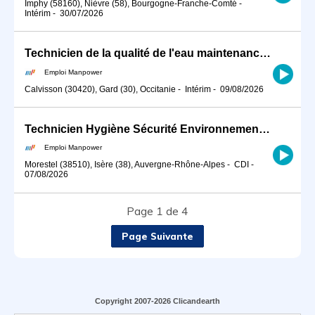
Imphy (58160), Nièvre (58), Bourgogne-Franche-Comté
-
Intérim
-
30/07/2026
Technicien de la qualité de l'eau maintenance industrielle (H/F)
Emploi Manpower
Calvisson (30420), Gard (30), Occitanie
-
Intérim
-
09/08/2026
Technicien Hygiène Sécurité Environnement (HSE) (H/F)
Emploi Manpower
Morestel (38510), Isère (38), Auvergne-Rhône-Alpes
-
CDI
-
07/08/2026
Page 1 de 4
Page Suivante
Copyright 2007-2026 Clicandearth