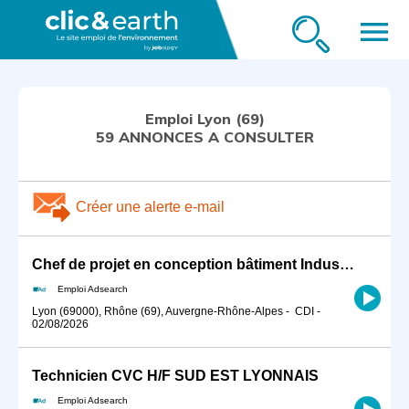
menu
Emploi Lyon (69)
59 ANNONCES A CONSULTER
Créer une alerte e-mail
Chef de projet en conception bâtiment Industriel H/F
Emploi Adsearch
Lyon (69000), Rhône (69), Auvergne-Rhône-Alpes
-
CDI
-
02/08/2026
Technicien CVC H/F SUD EST LYONNAIS
Emploi Adsearch