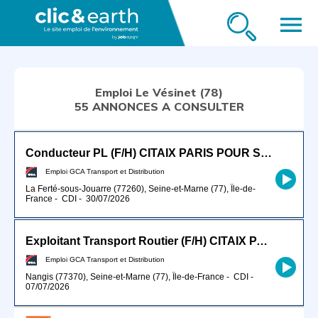
menu
Emploi Le Vésinet (78)
55 ANNONCES A CONSULTER
Conducteur PL (F/H) CITAIX PARIS POUR SEPTEMBRE 2026
Emploi GCA Transport et Distribution
La Ferté-sous-Jouarre (77260), Seine-et-Marne (77), Île-de-
France
-
CDI
-
30/07/2026
Exploitant Transport Routier (F/H) CITAIX PARIS
Emploi GCA Transport et Distribution
Nangis (77370), Seine-et-Marne (77), Île-de-France
-
CDI
-
07/07/2026