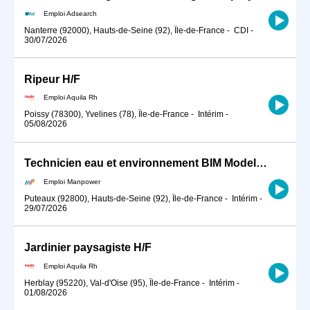
Emploi Adsearch
Nanterre (92000), Hauts-de-Seine (92), Île-de-France
-
CDI
-
30/07/2026
Ripeur H/F
Emploi Aquila Rh
Poissy (78300), Yvelines (78), Île-de-France
-
Intérim
-
05/08/2026
Technicien eau et environnement BIM Modeleur (H/F)
Emploi Manpower
Puteaux (92800), Hauts-de-Seine (92), Île-de-France
-
Intérim
-
29/07/2026
Jardinier paysagiste H/F
Emploi Aquila Rh
Herblay (95220), Val-d'Oise (95), Île-de-France
-
Intérim
-
01/08/2026