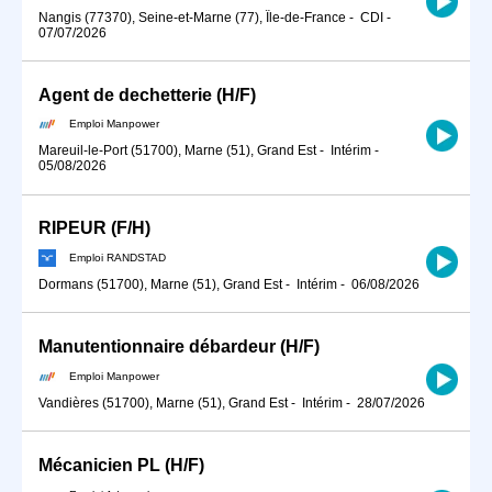
Nangis (77370), Seine-et-Marne (77), Île-de-France
-
CDI
-
07/07/2026
Agent de dechetterie (H/F)
Emploi Manpower
Mareuil-le-Port (51700), Marne (51), Grand Est
-
Intérim
-
05/08/2026
RIPEUR (F/H)
Emploi RANDSTAD
Dormans (51700), Marne (51), Grand Est
-
Intérim
-
06/08/2026
Manutentionnaire débardeur (H/F)
Emploi Manpower
Vandières (51700), Marne (51), Grand Est
-
Intérim
-
28/07/2026
Mécanicien PL (H/F)