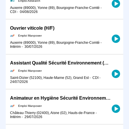
Emploi Adsearch
Auxerre (89000), Yonne (89), Bourgogne-Franche-Comté
-
CDI
-
04/08/2026
Ouvrier viticole (H/F)
Emploi Manpower
Auxerre (89000), Yonne (89), Bourgogne-Franche-Comté
-
Intérim
-
30/07/2026
Assistant Qualité Sécurité Environnement (QSE) (H/F)
Emploi Manpower
Saint-Dizier (52100), Haute-Marne (52), Grand Est
-
CDI
-
24/07/2026
Animateur en Hygiène Sécurité Environnement (H/F)
Emploi Manpower
Château-Thierry (02400), Aisne (02), Hauts-de-France
-
Intérim
-
29/07/2026