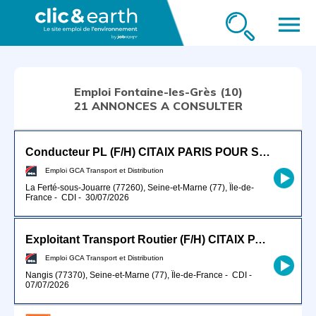
menu
Emploi Fontaine-les-Grès (10)
21 ANNONCES A CONSULTER
Conducteur PL (F/H) CITAIX PARIS POUR SEPTEMBRE 2026
Emploi GCA Transport et Distribution
La Ferté-sous-Jouarre (77260), Seine-et-Marne (77), Île-de-
France
-
CDI
-
30/07/2026
Exploitant Transport Routier (F/H) CITAIX PARIS
Emploi GCA Transport et Distribution
Nangis (77370), Seine-et-Marne (77), Île-de-France
-
CDI
-
07/07/2026