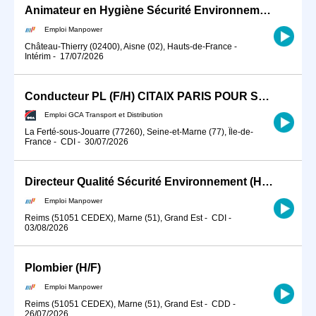
Animateur en Hygiène Sécurité Environnement (H/F)
Emploi Manpower
Château-Thierry (02400), Aisne (02), Hauts-de-France
-
Intérim
-
17/07/2026
Conducteur PL (F/H) CITAIX PARIS POUR SEPTEMBRE 2026
Emploi GCA Transport et Distribution
La Ferté-sous-Jouarre (77260), Seine-et-Marne (77), Île-de-
France
-
CDI
-
30/07/2026
Directeur Qualité Sécurité Environnement (H/F)
Emploi Manpower
Reims (51051 CEDEX), Marne (51), Grand Est
-
CDI
-
03/08/2026
Plombier (H/F)
Emploi Manpower
Reims (51051 CEDEX), Marne (51), Grand Est
-
CDD
-
26/07/2026