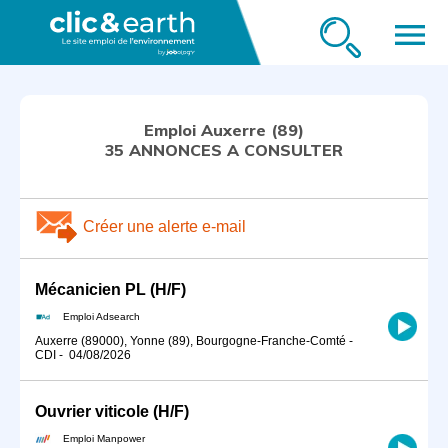
menu
Emploi Auxerre (89)
35 ANNONCES A CONSULTER
Créer une alerte e-mail
Mécanicien PL (H/F)
Emploi Adsearch
Auxerre (89000), Yonne (89), Bourgogne-Franche-Comté
-
CDI
-
04/08/2026
Ouvrier viticole (H/F)
Emploi Manpower