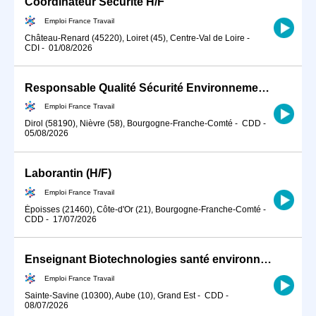
Coordinateur Sécurité H/F
Emploi France Travail
Château-Renard (45220), Loiret (45), Centre-Val de Loire
-
CDI
-
01/08/2026
Responsable Qualité Sécurité Environnement -QSE- en industrie (H/F)
Emploi France Travail
Dirol (58190), Nièvre (58), Bourgogne-Franche-Comté
-
CDD
-
05/08/2026
Laborantin (H/F)
Emploi France Travail
Époisses (21460), Côte-d'Or (21), Bourgogne-Franche-Comté
-
CDD
-
17/07/2026
Enseignant Biotechnologies santé environnement (H/F) - ST-SAVINE (10) - P7200
Emploi France Travail
Sainte-Savine (10300), Aube (10), Grand Est
-
CDD
-
08/07/2026