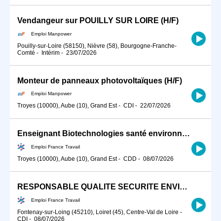
Vendangeur sur POUILLY SUR LOIRE (H/F)
Emploi Manpower
Pouilly-sur-Loire (58150), Nièvre (58), Bourgogne-Franche-
Comté
-
Intérim
-
23/07/2026
Monteur de panneaux photovoltaïques (H/F)
Emploi Manpower
Troyes (10000), Aube (10), Grand Est
-
CDI
-
22/07/2026
Enseignant Biotechnologies santé environnement (H/F) - TROYES - P7200
Emploi France Travail
Troyes (10000), Aube (10), Grand Est
-
CDD
-
08/07/2026
RESPONSABLE QUALITE SECURITE ENVIRONNEMENT (H/F)
Emploi France Travail
Fontenay-sur-Loing (45210), Loiret (45), Centre-Val de Loire
-
CDI
-
08/07/2026