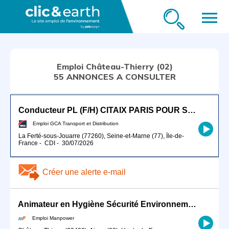
menu
Emploi Château-Thierry (02)
55 ANNONCES A CONSULTER
Conducteur PL (F/H) CITAIX PARIS POUR SEPTEMBRE 2026
Emploi GCA Transport et Distribution
La Ferté-sous-Jouarre (77260), Seine-et-Marne (77), Île-de-
France
-
CDI
-
30/07/2026
Créer une alerte e-mail
Animateur en Hygiène Sécurité Environnement (H/F)
Emploi Manpower