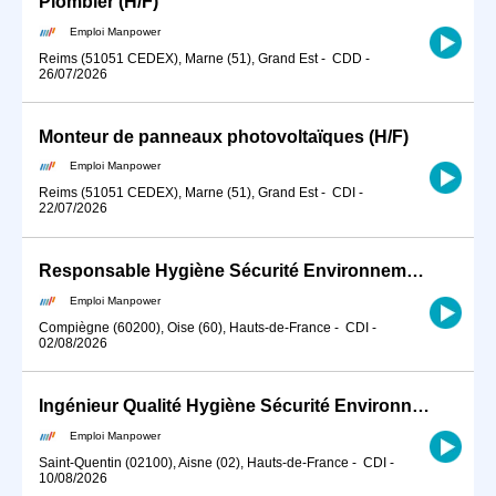
Plombier (H/F)
Emploi Manpower
Reims (51051 CEDEX), Marne (51), Grand Est
-
CDD
-
26/07/2026
Monteur de panneaux photovoltaïques (H/F)
Emploi Manpower
Reims (51051 CEDEX), Marne (51), Grand Est
-
CDI
-
22/07/2026
Responsable Hygiène Sécurité Environnement (H/F)
Emploi Manpower
Compiègne (60200), Oise (60), Hauts-de-France
-
CDI
-
02/08/2026
Ingénieur Qualité Hygiène Sécurité Environnement (QHSE) (H/F)
Emploi Manpower
Saint-Quentin (02100), Aisne (02), Hauts-de-France
-
CDI
-
10/08/2026