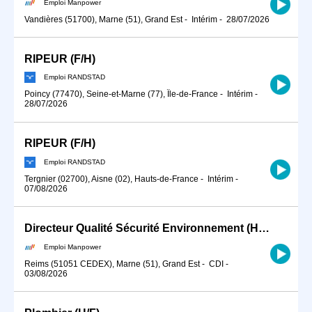
Emploi Manpower
Vandières (51700), Marne (51), Grand Est
-
Intérim
-
28/07/2026
RIPEUR (F/H)
Emploi RANDSTAD
Poincy (77470), Seine-et-Marne (77), Île-de-France
-
Intérim
-
28/07/2026
RIPEUR (F/H)
Emploi RANDSTAD
Tergnier (02700), Aisne (02), Hauts-de-France
-
Intérim
-
07/08/2026
Directeur Qualité Sécurité Environnement (H/F)
Emploi Manpower
Reims (51051 CEDEX), Marne (51), Grand Est
-
CDI
-
03/08/2026