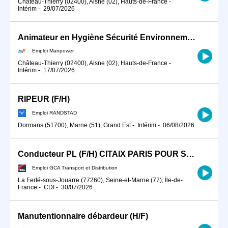
Château-Thierry (02400), Aisne (02), Hauts-de-France
-
Intérim
-
29/07/2026
Animateur en Hygiène Sécurité Environnement (H/F)
Emploi Manpower
Château-Thierry (02400), Aisne (02), Hauts-de-France
-
Intérim
-
17/07/2026
RIPEUR (F/H)
Emploi RANDSTAD
Dormans (51700), Marne (51), Grand Est
-
Intérim
-
06/08/2026
Conducteur PL (F/H) CITAIX PARIS POUR SEPTEMBRE 2026
Emploi GCA Transport et Distribution
La Ferté-sous-Jouarre (77260), Seine-et-Marne (77), Île-de-
France
-
CDI
-
30/07/2026
Manutentionnaire débardeur (H/F)