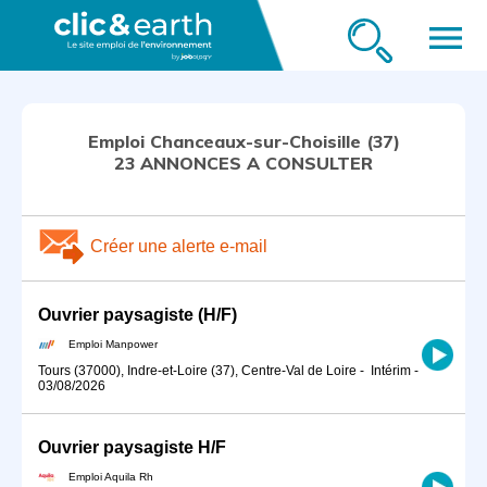
menu
Emploi Chanceaux-sur-Choisille (37)
23 ANNONCES A CONSULTER
Créer une alerte e-mail
Ouvrier paysagiste (H/F)
Emploi Manpower
Tours (37000), Indre-et-Loire (37), Centre-Val de Loire
-
Intérim
-
03/08/2026
Ouvrier paysagiste H/F
Emploi Aquila Rh