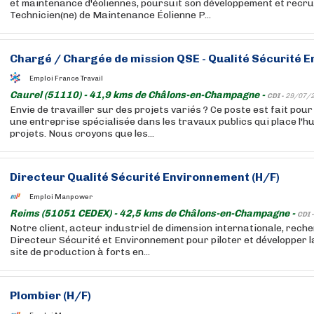
et maintenance d'éoliennes, poursuit son développement et recru
Technicien(ne) de Maintenance Éolienne P...
Chargé / Chargée de mission QSE - Qualité Sécurité 
Emploi France Travail
Caurel (51110) - 41,9 kms de Châlons-en-Champagne -
CDI -
29/07/
Envie de travailler sur des projets variés ? Ce poste est fait pour
une entreprise spécialisée dans les travaux publics qui place l'
projets. Nous croyons que les...
Directeur Qualité Sécurité Environnement (H/F)
Emploi Manpower
Reims (51051 CEDEX) - 42,5 kms de Châlons-en-Champagne -
CDI 
Notre client, acteur industriel de dimension internationale, rech
Directeur Sécurité et Environnement pour piloter et développer l
site de production à forts en...
Plombier (H/F)