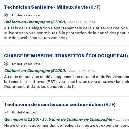
Technicien Sanitaire - Milieux de vie (H/F)
Emploi France Travail
Châlons-en-Champagne (51000) -
CDD -
31/07/2026
Au sein de la Délégation Départementale de la Haute-Marne, vos 
suivantes : Vous contribuez à la protection de la santé des popul
sur des problématiques variées d...
CHARGÉ DE MISSION -TRANSITION ÉCOLOGIQUE EAU (
Emploi France Travail
Châlons-en-Champagne (51000) -
CDD -
22/07/2026
Au sein du service du développement territorial et de l'environnem
bâtiments territoires (PBT), vous mettez en uvre et suivez les pol
Département dans les domaines de l'...
Technicien de maintenance secteur éolien (H/F)
Emploi Manpower
Germinon (51130) - 17,5 kms de Châlons-en-Champagne -
CDI -
31/
Notre client, leader mondial de l'éolien terrestre et expert en con