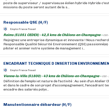
poste de superviseur / superviseuse éolien hybride Hybride c'est
missions du poste seront autant de la s...
Responsable QSE (H/F)
Emploi France Travail
Reims (51051 CEDEX) - 42,5 kms de Châlons-en-Champagne -
CDI 
Rejoignez une entreprise dynamique et innovante ! Nous recherc
Responsable Qualité Sécurité Environnement (QSE) passionné(e) 
piloter et animer notre système de management i...
ENCADRANT TECHNIQUE D INSERTION ENVIRONNEMENT
Emploi France Travail
Vienne-la-Ville (51800) - 43 kms de Châlons-en-Champagne -
CDI -
Définition de l'emploi et nature de l'activité : Au sein d'un Atelier
et dans le cadre de son projet d'accompagnement, l'encadrant te
encadre des salariés polyv...
Manutentionnaire débardeur (H/F)