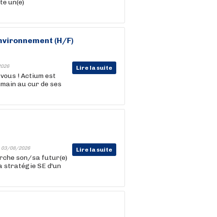
te un(e)
Environnement (H/F)
2026
Lire la suite
 vous ! Actium est
humain au cur de ses
-
03/08/2026
Lire la suite
erche son/sa futur(e)
a stratégie SE d'un