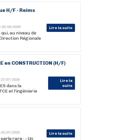
ue H/F - Reims
-
05/08/2026
Lire la suite
 qui, au niveau de
(Direction Régionale
E en CONSTRUCTION (H/F)
-
27/07/2026
Lire la
S dans la
suite
CE et l'ingénierie
-
25/07/2026
Lire la suite
perle rare : - Un