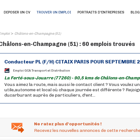
DEPOSER UN CV
TROUVER UN EMPLOI
PORTRAITS D'ENTREPRISES
BLOG
>
Emploi
Châlons-en-Champagne (51)
Châlons-en-Champagne (51) : 60 emplois trouvés
Conducteur PL (F/H) CITAIX PARIS POUR SEPTEMBRE 
Emploi GCA Transport et Distribution
La Ferté-sous-Jouarre (77260) - 90,5 kms de Châlons-en-Champ
Vous aimez la route, mais aussi le contact client ? Vous voulez u
utile,autonome et local où chaque journée est différente ? Rejoig
ducarburant auprès de particuliers, d'ent...
Ne ratez plus d'opportunités !
Recevez les nouvelles annonces de cette recherche