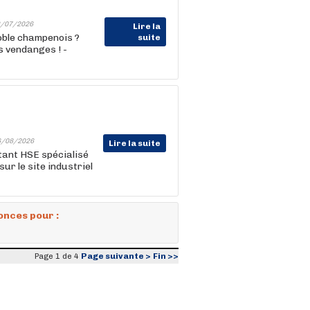
/07/2026
Lire la
oble champenois ?
suite
s vendanges ! -
6/08/2026
Lire la suite
tant HSE spécialisé
ur le site industriel
onces pour :
Page suivante >
Fin >>
Page 1 de 4