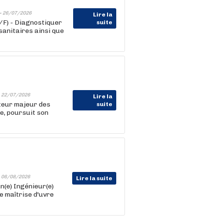
-
26/07/2026
Lire la
F) - Diagnostiquer
suite
sanitaires ainsi que
-
22/07/2026
Lire la
cteur majeur des
suite
e, poursuit son
-
06/08/2026
Lire la suite
n(e) Ingénieur(e)
e maîtrise d'uvre