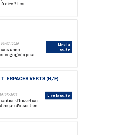
 à dire ? Les
-
09/07/2026
Lire la
hons un(e)
suite
et engagé(e) pour
 -ESPACES VERTS (H/F)
29/07/2026
Lire la suite
 Chantier d'Insertion
chnique d'insertion