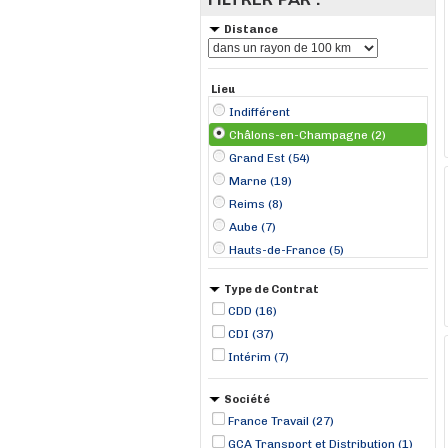
Distance
Lieu
Indifférent
Châlons-en-Champagne (2)
Grand Est (54)
Marne (19)
Reims (8)
Aube (7)
Hauts-de-France (5)
Nogent-sur-Seine (4)
Type de Contrat
Château-Thierry (2)
CDD (16)
Laon (2)
CDI (37)
Saint-Dizier (2)
Intérim (7)
Sézanne (2)
Bure (1)
Société
Caurel (1)
France Travail (27)
Cléry-le-Petit (1)
GCA Transport et Distribution (1)