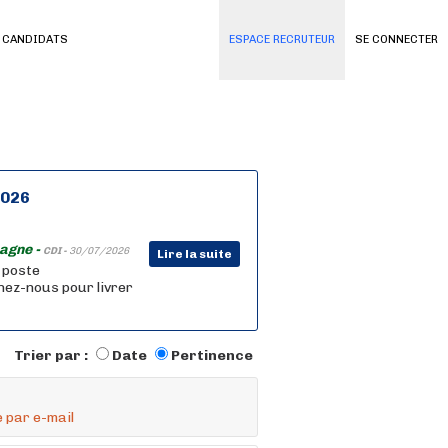
 CANDIDATS
ESPACE RECRUTEUR
SE CONNECTER
2026
agne -
CDI -
30/07/2026
Lire la suite
n poste
nez-nous pour livrer
Trier par :
Date
Pertinence
 par e-mail