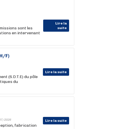
Lire la
missions sont les
suite
ations en intervenant
H/F)
Lire la suite
ent (S.D.T.E) du pôle
itiques du
07/2026
Lire la suite
ception, fabrication