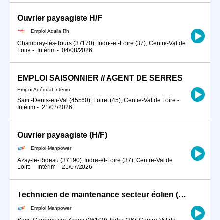
Ouvrier paysagiste H/F
Emploi Aquila Rh
Chambray-lès-Tours (37170), Indre-et-Loire (37), Centre-Val de
Loire
-
Intérim
-
04/08/2026
EMPLOI SAISONNIER // AGENT DE SERRES
Emploi Adéquat Intérim
Saint-Denis-en-Val (45560), Loiret (45), Centre-Val de Loire
-
Intérim
-
21/07/2026
Ouvrier paysagiste (H/F)
Emploi Manpower
Azay-le-Rideau (37190), Indre-et-Loire (37), Centre-Val de
Loire
-
Intérim
-
21/07/2026
Technicien de maintenance secteur éolien (H/F)
Emploi Manpower
Saint-Georges-sur-Arnon (36100), Indre (36), Centre-Val de