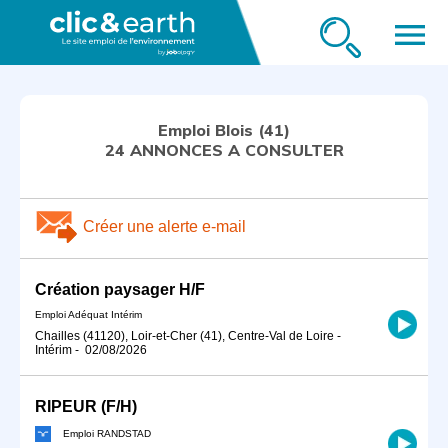
menu
Emploi Blois (41)
24 ANNONCES A CONSULTER
Créer une alerte e-mail
Création paysager H/F
Emploi Adéquat Intérim
Chailles (41120), Loir-et-Cher (41), Centre-Val de Loire
-
Intérim
-
02/08/2026
RIPEUR (F/H)
Emploi RANDSTAD