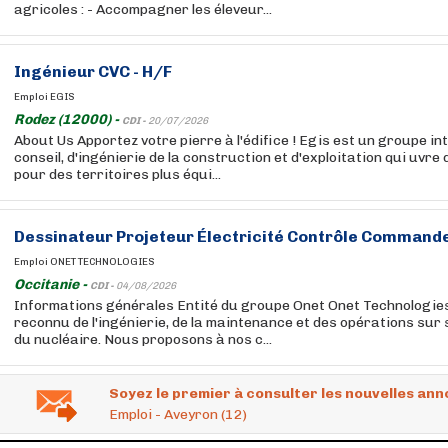
agricoles : - Accompagner les éleveur...
Ingénieur CVC - H/F
Emploi EGIS
Rodez (12000) -
CDI -
20/07/2026
About Us Apportez votre pierre à l'édifice ! Egis est un groupe in
conseil, d'ingénierie de la construction et d'exploitation qui uvre
pour des territoires plus équi...
Dessinateur Projeteur Électricité Contrôle Commande
Emploi ONET TECHNOLOGIES
Occitanie -
CDI -
04/08/2026
Informations générales Entité du groupe Onet Onet Technologie
reconnu de l'ingénierie, de la maintenance et des opérations sur s
du nucléaire. Nous proposons à nos c...
Soyez le premier à consulter les nouvelles ann
Emploi - Aveyron (12)