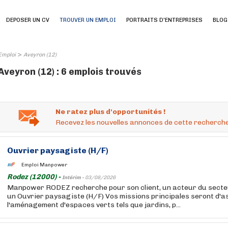
DEPOSER UN CV
TROUVER UN EMPLOI
PORTRAITS D'ENTREPRISES
BLOG
>
Emploi
Aveyron (12)
Aveyron (12) : 6 emplois trouvés
Ne ratez plus d'opportunités !
Recevez les nouvelles annonces de cette recherche
Ouvrier paysagiste (H/F)
Emploi Manpower
Rodez (12000) -
Intérim -
03/08/2026
Manpower RODEZ recherche pour son client, un acteur du secteur
un Ouvrier paysagiste (H/F) Vos missions principales seront d'
l'aménagement d'espaces verts tels que jardins, p...