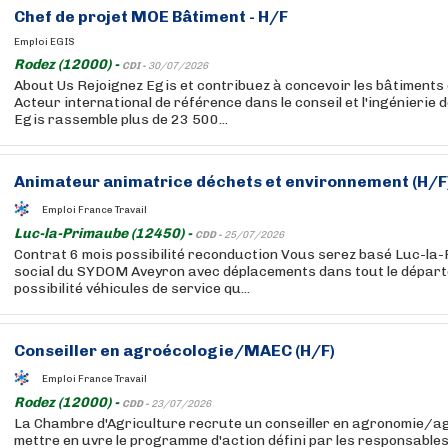
Chef de projet MOE Bâtiment - H/F
Emploi EGIS
Rodez (12000) -
CDI -
30/07/2026
About Us Rejoignez Egis et contribuez à concevoir les bâtiments
Acteur international de référence dans le conseil et l'ingénierie d
Egis rassemble plus de 23 500...
Animateur animatrice déchets et environnement (H/F
Emploi France Travail
Luc-la-Primaube (12450) -
CDD -
25/07/2026
Contrat 6 mois possibilité reconduction Vous serez basé Luc-la-
social du SYDOM Aveyron avec déplacements dans tout le départe
possibilité véhicules de service qu...
Conseiller en agroécologie/MAEC (H/F)
Emploi France Travail
Rodez (12000) -
CDD -
23/07/2026
La Chambre d'Agriculture recrute un conseiller en agronomie/a
mettre en uvre le programme d'action défini par les responsable