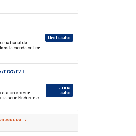
Lire la suite
ternational de
 dans le monde entier
 (ECC) F/H
Lire la
s est un acteur
suite
ite pour l'industrie
onces pour :