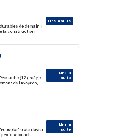
Lire la suite
 durables de demain !
e la construction,
)
Lire la
Primaube (12), siège
suite
ment de l'Aveyron,
Lire la
groécologie qui devra
suite
s professionnels