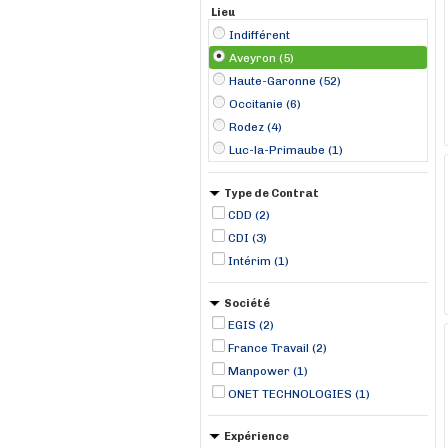
Lieu
Indifférent
Aveyron (5)
Haute-Garonne (52)
Occitanie (6)
Rodez (4)
Luc-la-Primaube (1)
Type de Contrat
CDD (2)
CDI (3)
Intérim (1)
Société
EGIS (2)
France Travail (2)
Manpower (1)
ONET TECHNOLOGIES (1)
Expérience