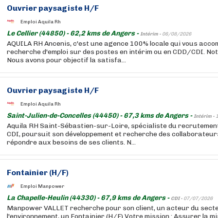
Ouvrier paysagiste H/F
Emploi Aquila Rh
Le Cellier (44850) - 62,2 kms de Angers -
Intérim -
06/08/2026
AQUILA RH Ancenis, c'est une agence 100% locale qui vous acc
recherche d'emploi sur des postes en intérim ou en CDD/CDI. Notr
Nous avons pour objectif la satisfa...
Ouvrier paysagiste H/F
Emploi Aquila Rh
Saint-Julien-de-Concelles (44450) - 67,3 kms de Angers -
Intérim -
Aquila RH Saint-Sébastien-sur-Loire, spécialiste du recrutement
CDI, poursuit son développement et recherche des collaborateurs
répondre aux besoins de ses clients. N...
Fontainier (H/F)
Emploi Manpower
La Chapelle-Heulin (44330) - 67,9 kms de Angers -
CDI -
07/07/2026
Manpower VALLET recherche pour son client, un acteur du sect
l'environnement, un Fontainier (H/F) Votre mission : Assurer la mi