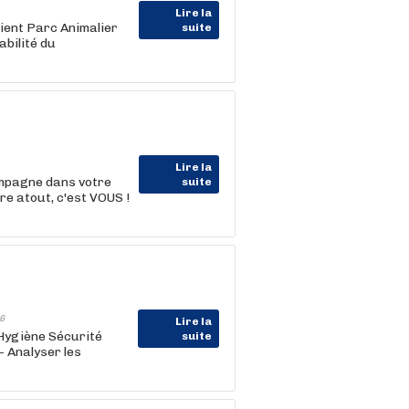
Lire la
ient Parc Animalier
suite
bilité du
Lire la
ompagne dans votre
suite
e atout, c'est VOUS !
6
Lire la
Hygiène Sécurité
suite
- Analyser les