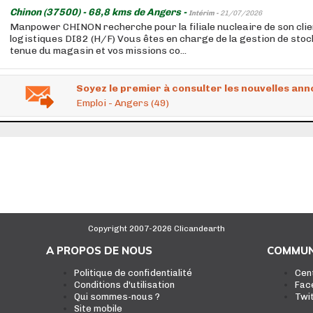
Chinon (37500) - 68,8 kms de Angers -
Intérim -
21/07/2026
Manpower CHINON recherche pour la filiale nucleaire de son clie
logistiques DI82 (H/F) Vous êtes en charge de la gestion de stock
tenue du magasin et vos missions co...
Soyez le premier à consulter les nouvelles ann
Emploi - Angers (49)
Copyright 2007-2026 Clicandearth
A PROPOS DE NOUS
COMMUN
Politique de confidentialité
Cen
Conditions d'utilisation
Fac
Qui sommes-nous ?
Twi
Site mobile