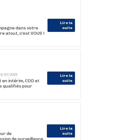
Lire la
ompagne dans votre
suite
e atout, c'est VOUS !
16/07/2026
Lire la
 en intérim, CDD et
suite
 qualifiés pour
Lire la
eur de
suite
ssion de surveillance,