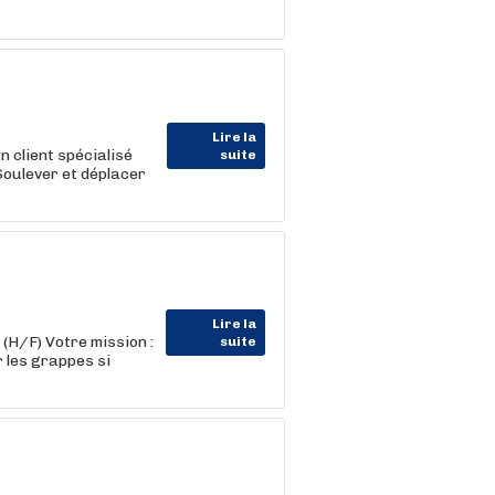
Lire la
 client spécialisé
suite
Soulever et déplacer
Lire la
H/F) Votre mission :
suite
r les grappes si