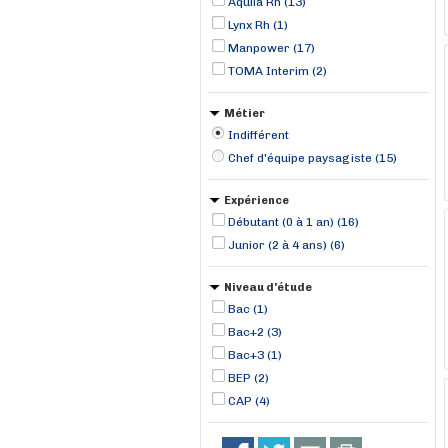
Aquila Rh (13)
Lynx Rh (1)
Manpower (17)
TOMA Interim (2)
Métier
Indifférent
Chef d'équipe paysagiste (15)
Expérience
Débutant (0 à 1 an) (16)
Junior (2 à 4 ans) (6)
Niveau d'étude
Bac (1)
Bac+2 (3)
Bac+3 (1)
BEP (2)
CAP (4)