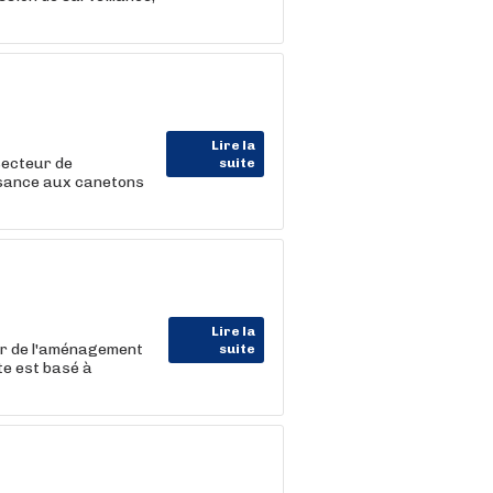
Lire la
secteur de
suite
issance aux canetons
Lire la
r de l'aménagement
suite
te est basé à