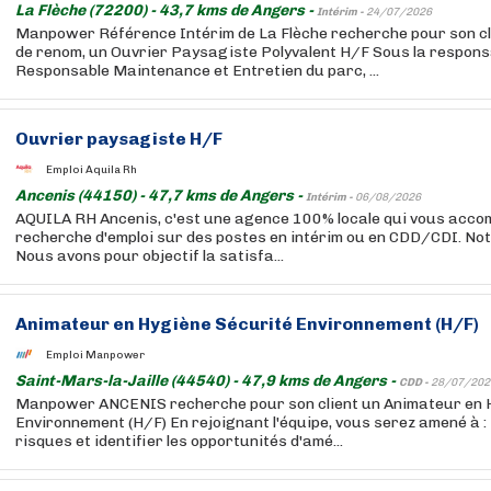
La Flèche (72200) - 43,7 kms de Angers -
Intérim -
24/07/2026
Manpower Référence Intérim de La Flèche recherche pour son cl
de renom, un Ouvrier Paysagiste Polyvalent H/F Sous la responsa
Responsable Maintenance et Entretien du parc, ...
Ouvrier paysagiste H/F
Emploi Aquila Rh
Ancenis (44150) - 47,7 kms de Angers -
Intérim -
06/08/2026
AQUILA RH Ancenis, c'est une agence 100% locale qui vous acc
recherche d'emploi sur des postes en intérim ou en CDD/CDI. Notr
Nous avons pour objectif la satisfa...
Animateur en Hygiène Sécurité Environnement (H/F)
Emploi Manpower
Saint-Mars-la-Jaille (44540) - 47,9 kms de Angers -
CDD -
28/07/202
Manpower ANCENIS recherche pour son client un Animateur en 
Environnement (H/F) En rejoignant l'équipe, vous serez amené à : 
risques et identifier les opportunités d'amé...