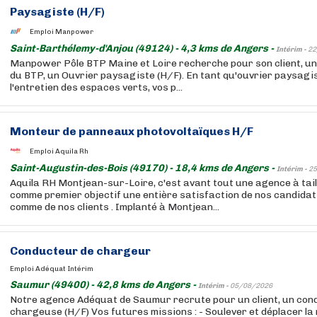
Paysagiste (H/F)
Emploi Manpower
Saint-Barthélemy-d'Anjou (49124) - 4,3 kms de Angers -
Intérim -
22
Manpower Pôle BTP Maine et Loire recherche pour son client, u
du BTP, un Ouvrier paysagiste (H/F). En tant qu'ouvrier paysagi
l'entretien des espaces verts, vos p...
Monteur de panneaux photovoltaïques H/F
Emploi Aquila Rh
Saint-Augustin-des-Bois (49170) - 18,4 kms de Angers -
Intérim -
25
Aquila RH Montjean-sur-Loire, c'est avant tout une agence à tai
comme premier objectif une entière satisfaction de nos candida
comme de nos clients . Implanté à Montjean...
Conducteur de chargeur
Emploi Adéquat Intérim
Saumur (49400) - 42,8 kms de Angers -
Intérim -
05/08/2026
Notre agence Adéquat de Saumur recrute pour un client, un con
chargeuse (H/F) Vos futures missions : - Soulever et déplacer la