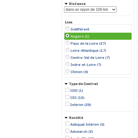
Distance
Lieu
Indifférent
Angers (1)
Pays de la Loire (27)
Loire-Atlantique (17)
Centre-Val de Loire (7)
Indre-et-Loire (7)
Chinon (4)
Bouguenais (2)
Type de Contrat
Nantes (2)
CDD (1)
Saint-Aignan-Grand-Lieu (2)
CDI (10)
Saumur (2)
Intérim (29)
Ancenis (1)
Azay-le-Rideau (1)
Société
Boismé (1)
Adéquat Intérim (5)
Brécé (1)
Adsearch (2)