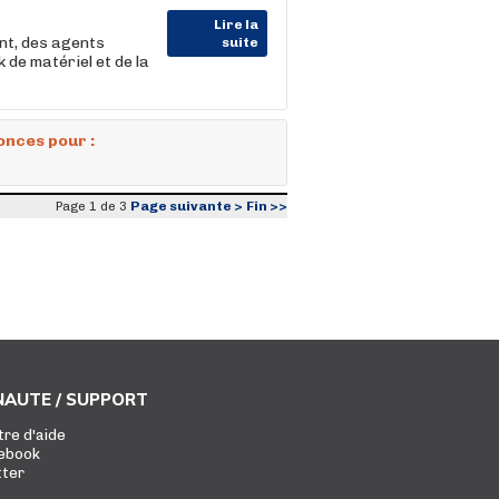
Lire la
nt, des agents
suite
 de matériel et de la
onces pour :
Page suivante >
Fin >>
Page 1 de 3
AUTE / SUPPORT
tre d'aide
ebook
tter