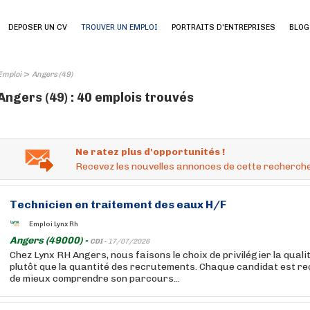
DEPOSER UN CV
TROUVER UN EMPLOI
PORTRAITS D'ENTREPRISES
BLOG
>
Emploi
Angers (49)
Angers (49) : 40 emplois trouvés
Ne ratez plus d'opportunités !
Recevez les nouvelles annonces de cette recherche
Technicien en traitement des eaux H/F
Emploi Lynx Rh
Angers (49000) -
CDI -
17/07/2026
Chez Lynx RH Angers, nous faisons le choix de privilégier la qual
plutôt que la quantité des recrutements. Chaque candidat est re
de mieux comprendre son parcours...