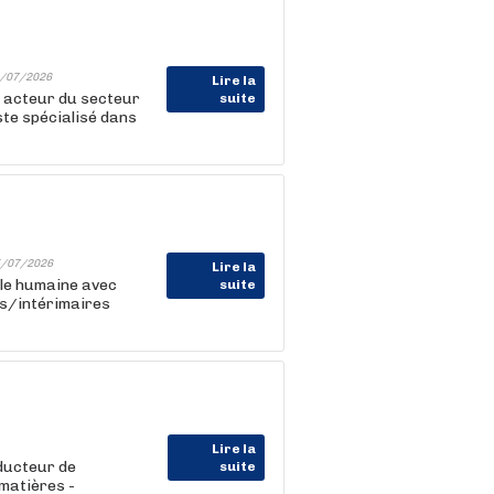
/07/2026
Lire la
n acteur du secteur
suite
ste spécialisé dans
/07/2026
Lire la
lle humaine avec
suite
ts/intérimaires
Lire la
ducteur de
suite
 matières -