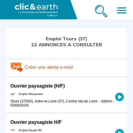
menu
Emploi Tours (37)
22 ANNONCES A CONSULTER
Créer une alerte e-mail
Ouvrier paysagiste (H/F)
Emploi Manpower
Tours (37000), Indre-et-Loire (37), Centre-Val de Loire
-
Intérim
-
03/08/2026
Ouvrier paysagiste H/F
Emploi Aquila Rh