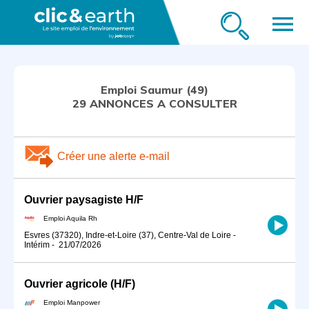
menu
Emploi Saumur (49)
29 ANNONCES A CONSULTER
Créer une alerte e-mail
Ouvrier paysagiste H/F
Emploi Aquila Rh
Esvres (37320), Indre-et-Loire (37), Centre-Val de Loire
-
Intérim
-
21/07/2026
Ouvrier agricole (H/F)
Emploi Manpower