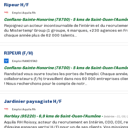
Ripeur H/F
Emploi Aquila Rh
Conflans-Sainte-Honorine (78700) - 5 kms de Saint-Ouen-l'Aumô
Rejoignez un acteur incontournable de l'intérim et du recruteme
du Mistertemp' Group (1 groupe, 4 marques, +230 agences en F
chaque année plus de 62 000 talents...
RIPEUR (F/H)
Emploi RANDSTAD
Conflans-Sainte-Honorine (78700) - 5 kms de Saint-Ouen-l'Aumô
Randstad vous ouvre toutes les portes de l'emploi. Chaque année
collaborateurs (f/h) travaillent dans nos 60 000 entreprises cli
! Nous recherchons pour le compte de notr...
Jardinier paysagiste H/F
Emploi Aquila Rh
Herblay (95220) - 6,9 kms de Saint-Ouen-l'Aumône -
Intérim -
01/08/
Aquila RH Roissy, acteur du recrutement en Intérim, CDD, CDI, r
d'équipe espaces verts( H/F) pour un de ses clients. Vos mission