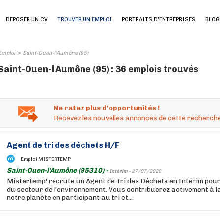
DEPOSER UN CV
TROUVER UN EMPLOI
PORTRAITS D'ENTREPRISES
BLOG
>
Emploi
Saint-Ouen-l'Aumône (95)
Saint-Ouen-l'Aumône (95) : 36 emplois trouvés
Ne ratez plus d'opportunités !
Recevez les nouvelles annonces de cette recherche
Agent de tri des déchets H/F
Emploi MISTERTEMP
Saint-Ouen-l'Aumône (95310) -
Intérim -
27/07/2026
Mistertemp' recrute un Agent de Tri des Déchets en Intérim pou
du secteur de l'environnement. Vous contribuerez activement à l
notre planète en participant au tri et...