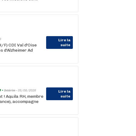
6
Lire la
/F) CDI Val d'Oise
suite
s d'Alzheimer Ad
 -
Intérim -
05/08/2026
Lire la
nt ! Aquila RH, membre
suite
rance), accompagne