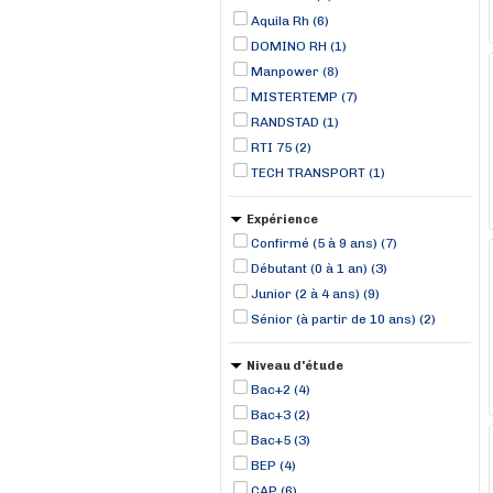
Aquila Rh (6)
DOMINO RH (1)
Manpower (8)
MISTERTEMP (7)
RANDSTAD (1)
RTI 75 (2)
TECH TRANSPORT (1)
Expérience
Confirmé (5 à 9 ans) (7)
Débutant (0 à 1 an) (3)
Junior (2 à 4 ans) (9)
Sénior (à partir de 10 ans) (2)
Niveau d'étude
Bac+2 (4)
Bac+3 (2)
Bac+5 (3)
BEP (4)
CAP (6)