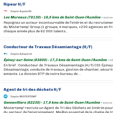
Ripeur H/F
Emploi Aquila Rh
Les Mureaux (78130) - 16,5 kms de Saint-Ouen-l'Aumône -
Intérim
Rejoignez un acteur incontournable de l'intérim et du recruteme
du Mistertemp' Group (1 groupe, 4 marques, +230 agences en F
chaque année plus de 62 000 talents...
Conducteur de Travaux Désamiantage (H/F)
Emploi Adsearch
Épinay-sur-Seine (93800) - 17,3 kms de Saint-Ouen-l'Aumône -
CD
En bref : Conducteur de Travaux Désamiantage (H/F) CDI Épinay 
Désamiantage, conduite de travaux, gestion de chantier, sécurit
amiante. La division BTP de notre bureau de ...
Agent de tri des déchets H/F
Emploi MISTERTEMP
Gennevilliers (92230) - 17,9 kms de Saint-Ouen-l'Aumône -
Intérim 
Mistertemp' recrute un Agent de Tri des Déchets en Intérim pou
du secteur de l'environnement. Maillon essentiel de la chaîne de tri