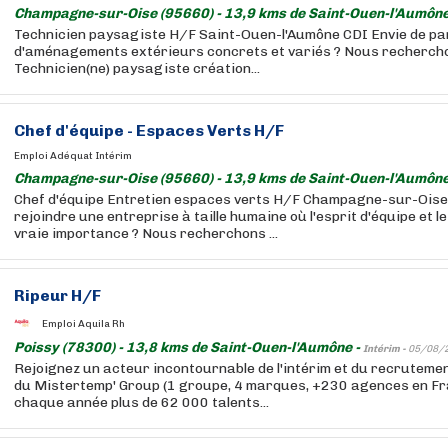
Champagne-sur-Oise (95660) - 13,9 kms de Saint-Ouen-l'Aumône
Technicien paysagiste H/F Saint-Ouen-l'Aumône CDI Envie de par
d'aménagements extérieurs concrets et variés ? Nous rechercho
Technicien(ne) paysagiste création...
Chef d'équipe - Espaces Verts H/F
Emploi Adéquat Intérim
Champagne-sur-Oise (95660) - 13,9 kms de Saint-Ouen-l'Aumône
Chef d'équipe Entretien espaces verts H/F Champagne-sur-Oise 
rejoindre une entreprise à taille humaine où l'esprit d'équipe et l
vraie importance ? Nous recherchons ...
Ripeur H/F
Emploi Aquila Rh
Poissy (78300) - 13,8 kms de Saint-Ouen-l'Aumône -
Intérim -
05/08/
Rejoignez un acteur incontournable de l'intérim et du recruteme
du Mistertemp' Group (1 groupe, 4 marques, +230 agences en F
chaque année plus de 62 000 talents...