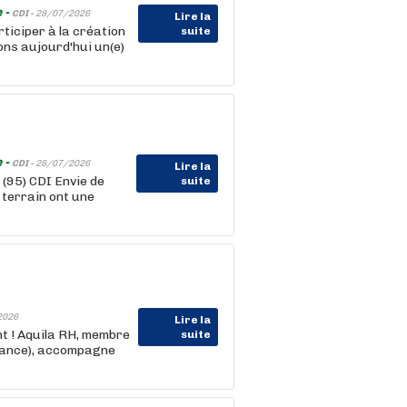
 -
CDI -
28/07/2026
Lire la
ticiper à la création
suite
ns aujourd'hui un(e)
 -
CDI -
28/07/2026
Lire la
(95) CDI Envie de
suite
e terrain ont une
2026
Lire la
nt ! Aquila RH, membre
suite
rance), accompagne