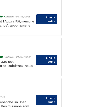
ne -
Intérim -
05/08/2026
Lire la
nt ! Aquila RH, membre
suite
rance), accompagne
ne -
Intérim -
21/07/2026
Lire la
, 330 000
suite
entes. Rejoignez-nous
2026
Lire la
echerche un Chef
suite
s Vos missions sont