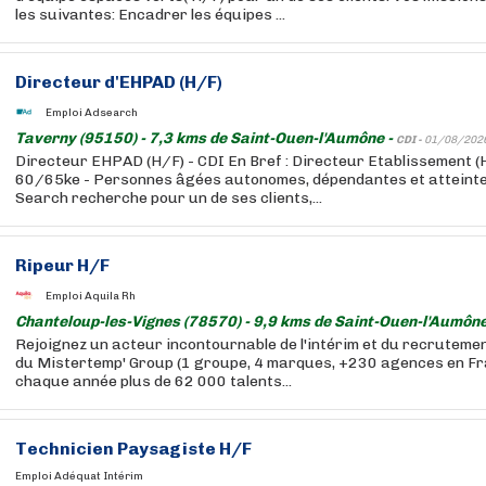
les suivantes: Encadrer les équipes ...
Directeur d'EHPAD (H/F)
Emploi Adsearch
Taverny (95150) - 7,3 kms de Saint-Ouen-l'Aumône -
CDI -
01/08/202
Directeur EHPAD (H/F) - CDI En Bref : Directeur Etablissement (H
60/65ke - Personnes âgées autonomes, dépendantes et atteinte
Search recherche pour un de ses clients,...
Ripeur H/F
Emploi Aquila Rh
Chanteloup-les-Vignes (78570) - 9,9 kms de Saint-Ouen-l'Aumône
Rejoignez un acteur incontournable de l'intérim et du recruteme
du Mistertemp' Group (1 groupe, 4 marques, +230 agences en F
chaque année plus de 62 000 talents...
Technicien Paysagiste H/F
Emploi Adéquat Intérim