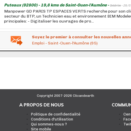
Puteaux (92800) - 19,8 kms de Saint-Ouen-l'Aumône -
Intérim -
29/0
Manpower GD PARIS TP ESPACES VERTS recherche pour son clie
secteur du BTP, un Technicien eau et environnement BIM Modele
principales: - Digitaliser les ouvrages de pro...
Soyez le premier à consulter les nouvelles ann
Emploi - Saint-Ouen-l'Aumône (95)
Copyright 2007-2026 Clicandearth
A PROPOS DE NOUS
COMMUN
Politique de confidentialité
Cen
Conditions d'utilisation
Fac
Qui sommes-nous ?
Twi
Site mobile