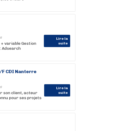
6
Lire la
 + variable Gestion
suite
 : Adsearch
/F CDI Nanterre
6
Lire la
 son client, acteur
suite
connu pour ses projets