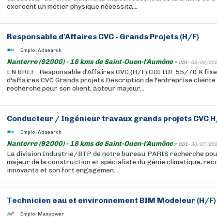
exercent un métier physique nécessita...
Responsable d'Affaires CVC - Grands Projets (H/F)
Emploi Adsearch
Nanterre (92000) - 18 kms de Saint-Ouen-l'Aumône -
CDI -
05/08/202
EN BREF : Responsable d'Affaires CVC (H/F) CDI IDF 55/70 K fixe
d'affaires CVC Grands projets Description de l'entreprise cliente
recherche pour son client, acteur majeur...
Conducteur / Ingénieur travaux grands projets CVC H
Emploi Adsearch
Nanterre (92000) - 18 kms de Saint-Ouen-l'Aumône -
CDI -
30/07/202
La division Industrie/BTP de notre bureau PARIS recherche pour
majeur de la construction et spécialiste du génie climatique, re
innovants et son fort engagemen...
Technicien eau et environnement BIM Modeleur (H/F)
Emploi Manpower