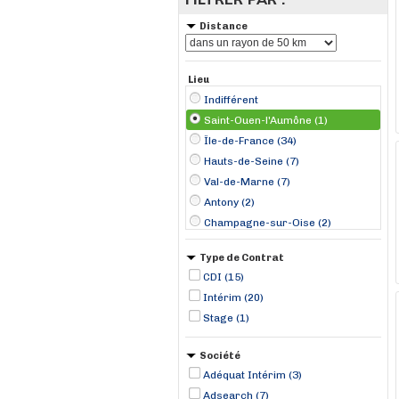
Distance
Lieu
Indifférent
Saint-Ouen-l'Aumône (1)
Île-de-France (34)
Hauts-de-Seine (7)
Val-de-Marne (7)
Antony (2)
Champagne-sur-Oise (2)
Conflans-Sainte-Honorine (2)
Type de Contrat
La Celle-Saint-Cloud (2)
CDI (15)
Nanterre (2)
Intérim (20)
Valenton (2)
Stage (1)
Wissous (2)
Hauts-de-France (1)
Société
Beauvais (1)
Adéquat Intérim (3)
Bry-sur-Marne (1)
Adsearch (7)