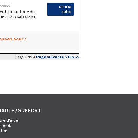
7/2026
Lire la
nt, un acteur du
suite
ur (H/F) Missions
onces pour :
Page suivante >
Fin >>
Page 1 de 3
AUTE / SUPPORT
tre d'aide
ebook
tter