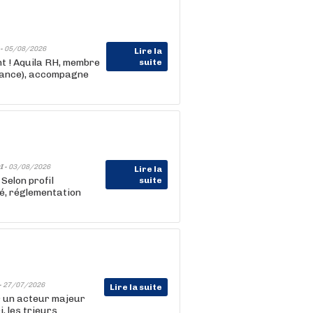
 -
05/08/2026
Lire la
nt ! Aquila RH, membre
suite
rance), accompagne
I -
03/08/2026
Lire la
Selon profil
suite
é, réglementation
-
27/07/2026
Lire la suite
r un acteur majeur
, les trieurs