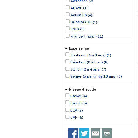
Adsearch (3)
APAVE (1)
Aquila Rh (4)
DOMINO RH (1)
EGIS (3)
France Travail (11)
Manpower (3)
Expérience
MISTERTEMP (1)
Confirmé (5 à 9 ans) (1)
ONET TECHNOLOGIES (7)
Débutant (0 à 1 an) (8)
RANDSTAD (1)
Junior (2 à 4 ans) (7)
Sénior (à partir de 10 ans) (2)
Niveau d'étude
Bac+2 (4)
Bac+5 (5)
BEP (2)
CAP (5)