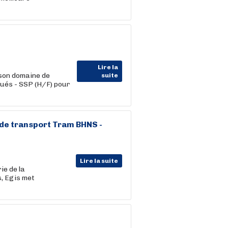
Lire la
son domaine de
suite
llués - SSP (H/F) pour
de transport Tram BHNS -
Lire la suite
ie de la
s, Egis met