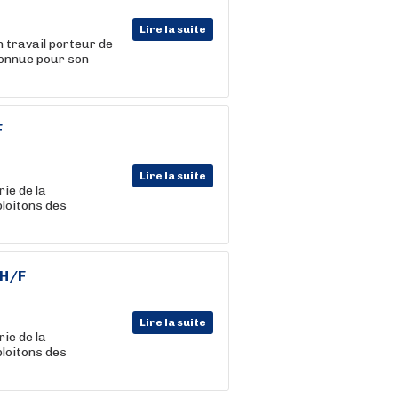
Lire la suite
n travail porteur de
connue pour son
F
Lire la suite
rie de la
ploitons des
 H/F
Lire la suite
rie de la
ploitons des