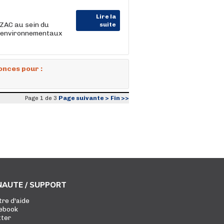
Lire la
ZAC au sein du
suite
es environnementaux
onces pour :
Page suivante >
Fin >>
Page 1 de 3
AUTE / SUPPORT
tre d'aide
ebook
tter