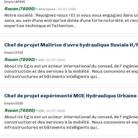
Emploi APAVE
Rouen (76000) -
Alternance -
24/07/2026
Notre société : Rejoignez-nous ! Et si vous vous engagiez dans u
sens, au sein d'une entreprise dotée d'une forte notoriété, et re
expertise technique et l'attention...
Chef de projet Maîtrise d'uvre hydraulique fluviale H/
Emploi EGIS
Rouen (76000) -
CDI -
24/07/2026
About Us Egis est un acteur international du conseil, de l' ingénie
construction et des services à la mobilité . Nous concevons et ex
infrastructures et bâtiments intelligents qui...
Chef de projet expérimenté MOE Hydraulique Urbaine
Emploi EGIS
Rouen (76000) -
CDI -
24/07/2026
About Us Egis est un acteur international du conseil, de l' ingénie
construction et des services à la mobilité . Nous concevons et ex
infrastructures et bâtiments intelligents qui...