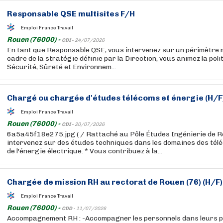
Responsable QSE multisites F/H
Emploi France Travail
Rouen (76000) -
CDI -
24/07/2026
En tant que Responsable QSE, vous intervenez sur un périmètre m
cadre de la stratégie définie par la Direction, vous animez la poli
Sécurité, Sûreté et Environnem...
Chargé ou chargée d'études télécoms et énergie (H/F
Emploi France Travail
Rouen (76000) -
CDI -
20/07/2026
6a5a45f18e275.jpg ( / Rattaché au Pôle Études Ingénierie de R
intervenez sur des études techniques dans les domaines des tél
de l'énergie électrique. * Vous contribuez à la...
Chargée de mission RH au rectorat de Rouen (76) (H/F)
Emploi France Travail
Rouen (76000) -
CDD -
11/07/2026
Accompagnement RH : -Accompagner les personnels dans leurs 