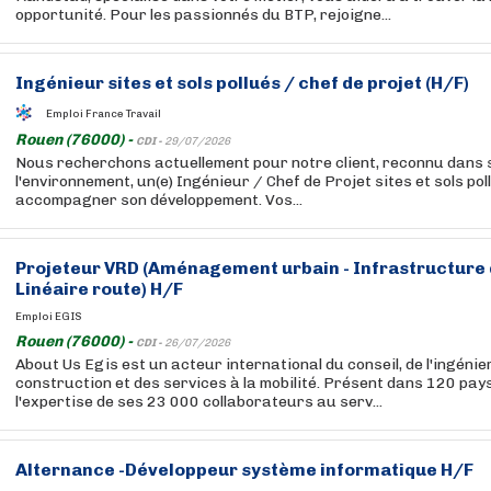
opportunité. Pour les passionnés du BTP, rejoigne...
Ingénieur sites et sols pollués / chef de projet (H/F)
Emploi France Travail
Rouen (76000) -
CDI -
29/07/2026
Nous recherchons actuellement pour notre client, reconnu dans 
l'environnement, un(e) Ingénieur / Chef de Projet sites et sols po
accompagner son développement. Vos...
Projeteur VRD (Aménagement urbain - Infrastructure 
Linéaire route) H/F
Emploi EGIS
Rouen (76000) -
CDI -
26/07/2026
About Us Egis est un acteur international du conseil, de l'ingénier
construction et des services à la mobilité. Présent dans 120 pay
l'expertise de ses 23 000 collaborateurs au serv...
Alternance -Développeur système informatique H/F