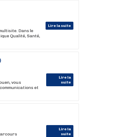
Lire la suite
ultisite. Dans le
tique Qualité, Santé,
)
Lire la
ouen, vous
suite
écommunications et
Lire la
parcours
suite