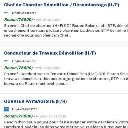
Chef de Chantier Démolition / Désamiantage (H/F)
Emploi Adsearch
Rouen (76000) -
CDI -
25/07/2026
En bref : Chef de chantier (H/F) CDI Rouen Selon profil BTP, démo
encadrement terrain, pilotage chantier La division BTP de notr
recherche pour son client un Chef...
Conducteur de Travaux Démolition (H/F)
Emploi Adsearch
Rouen (76000) -
CDI -
13/07/2026
En bref : Conducteur de Travaux Démolition (H/F) CDI Rouen Selon
travaux, démolition, désamiantage, gestion de chantier, BTP. La 
bureau de Rouen recherche pour...
OUVRIER PAYSAGISTE (F/H)
Emploi RANDSTAD
Rouen (76000) -
Intérim -
01/08/2026
Besoin d'un coup pouce pour faire avancer votre carrière ? Votr
Randstad, spécialisé dans votre métier, vous aidera à trouver la 