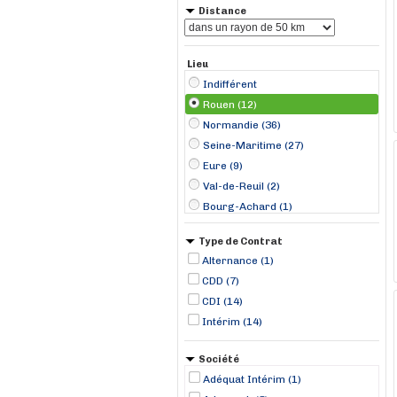
Distance
Lieu
Indifférent
Rouen (12)
Normandie (36)
Seine-Maritime (27)
Eure (9)
Val-de-Reuil (2)
Bourg-Achard (1)
Caudebec-en-Caux (1)
Type de Contrat
Corneville-sur-Risle (1)
Alternance (1)
Doudeville (1)
CDD (7)
Grainville-la-Teinturière (1)
CDI (14)
Guichainville (1)
Intérim (14)
Mercey (1)
Mont-Saint-Aignan (1)
Société
Adéquat Intérim (1)