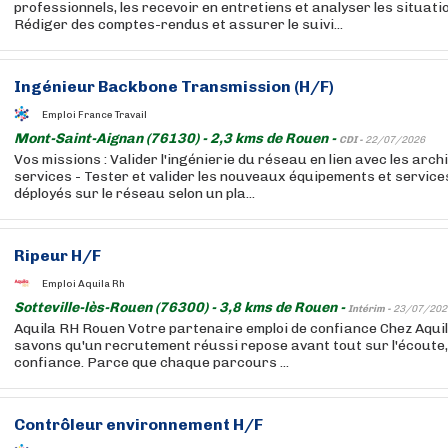
professionnels, les recevoir en entretiens et analyser les situatio
Rédiger des comptes-rendus et assurer le suivi...
Ingénieur Backbone Transmission (H/F)
Emploi France Travail
Mont-Saint-Aignan (76130) - 2,3 kms de Rouen -
CDI -
22/07/2026
Vos missions : Valider l'ingénierie du réseau en lien avec les arc
services - Tester et valider les nouveaux équipements et servic
déployés sur le réseau selon un pla...
Ripeur H/F
Emploi Aquila Rh
Sotteville-lès-Rouen (76300) - 3,8 kms de Rouen -
Intérim -
23/07/202
Aquila RH Rouen Votre partenaire emploi de confiance Chez Aqui
savons qu'un recrutement réussi repose avant tout sur l'écoute, 
confiance. Parce que chaque parcours ...
Contrôleur environnement H/F