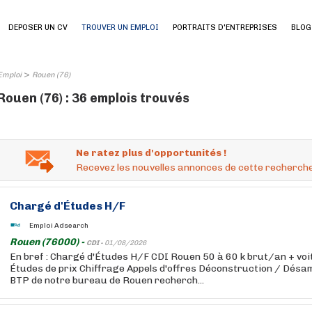
DEPOSER UN CV
TROUVER UN EMPLOI
PORTRAITS D'ENTREPRISES
BLOG
>
Emploi
Rouen (76)
Rouen (76) : 36 emplois trouvés
Ne ratez plus d'opportunités !
Recevez les nouvelles annonces de cette recherche
Chargé d'Études H/F
Emploi Adsearch
Rouen (76000) -
CDI -
01/08/2026
En bref : Chargé d'Études H/F CDI Rouen 50 à 60 k brut/an + voi
Études de prix Chiffrage Appels d'offres Déconstruction / Désa
BTP de notre bureau de Rouen recherch...