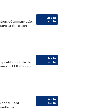
Lire la
lition, désamiantage,
suite
e bureau de Rouen
Lire la
 profil conduite de
suite
division BTP de notre
Lire la
e consultant
suite
meilleure