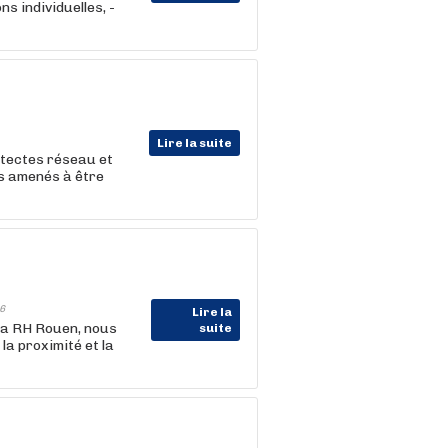
ns individuelles, -
Lire la suite
hitectes réseau et
es amenés à être
6
Lire la
la RH Rouen, nous
suite
la proximité et la