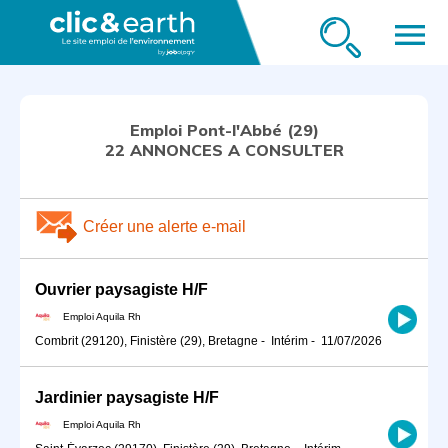
menu
Emploi Pont-l'Abbé (29)
22 ANNONCES A CONSULTER
Créer une alerte e-mail
Ouvrier paysagiste H/F
Emploi Aquila Rh
Combrit (29120), Finistère (29), Bretagne
-
Intérim
-
11/07/2026
Jardinier paysagiste H/F
Emploi Aquila Rh