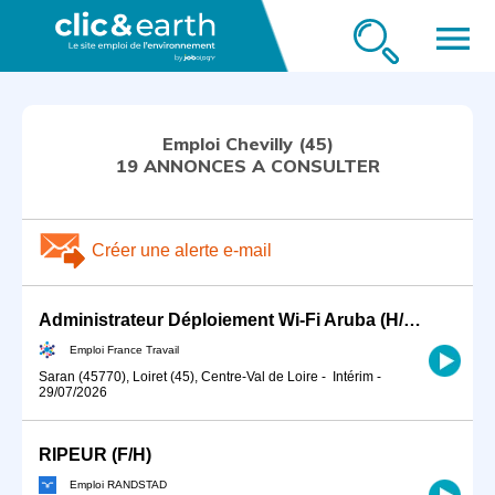
menu
Emploi Chevilly (45)
19 ANNONCES A CONSULTER
Créer une alerte e-mail
Administrateur Déploiement Wi-Fi Aruba (H/F) - Saran (H/F)
Emploi France Travail
Saran (45770), Loiret (45), Centre-Val de Loire
-
Intérim
-
29/07/2026
RIPEUR (F/H)
Emploi RANDSTAD