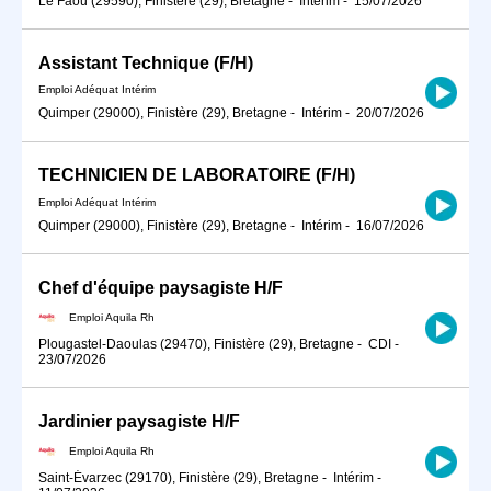
Le Faou (29590), Finistère (29), Bretagne
-
Intérim
-
15/07/2026
Assistant Technique (F/H)
Emploi Adéquat Intérim
Quimper (29000), Finistère (29), Bretagne
-
Intérim
-
20/07/2026
TECHNICIEN DE LABORATOIRE (F/H)
Emploi Adéquat Intérim
Quimper (29000), Finistère (29), Bretagne
-
Intérim
-
16/07/2026
Chef d'équipe paysagiste H/F
Emploi Aquila Rh
Plougastel-Daoulas (29470), Finistère (29), Bretagne
-
CDI
-
23/07/2026
Jardinier paysagiste H/F
Emploi Aquila Rh
Saint-Évarzec (29170), Finistère (29), Bretagne
-
Intérim
-