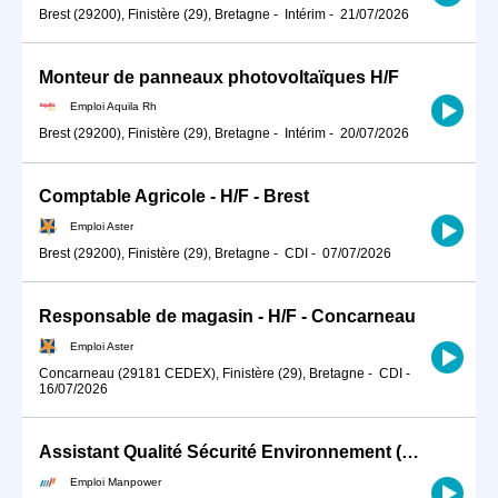
Brest (29200), Finistère (29), Bretagne
-
Intérim
-
21/07/2026
Monteur de panneaux photovoltaïques H/F
Emploi Aquila Rh
Brest (29200), Finistère (29), Bretagne
-
Intérim
-
20/07/2026
Comptable Agricole - H/F - Brest
Emploi Aster
Brest (29200), Finistère (29), Bretagne
-
CDI
-
07/07/2026
Responsable de magasin - H/F - Concarneau
Emploi Aster
Concarneau (29181 CEDEX), Finistère (29), Bretagne
-
CDI
-
16/07/2026
Assistant Qualité Sécurité Environnement (QSE) (H/F)
Emploi Manpower