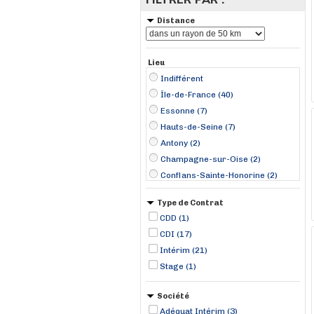
Distance
Lieu
Indifférent
Île-de-France (40)
Essonne (7)
Hauts-de-Seine (7)
Antony (2)
Champagne-sur-Oise (2)
Conflans-Sainte-Honorine (2)
La Celle-Saint-Cloud (2)
Type de Contrat
Nanterre (2)
CDD (1)
Valenton (2)
CDI (17)
Wissous (2)
Intérim (21)
Bry-sur-Marne (1)
Stage (1)
Chanteloup-les-Vignes (1)
Créteil (1)
Société
Adéquat Intérim (3)