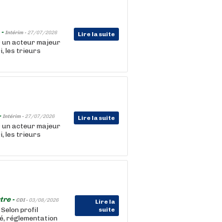
 -
Intérim -
27/07/2026
Lire la suite
r un acteur majeur
, les trieurs
-
Intérim -
27/07/2026
Lire la suite
r un acteur majeur
, les trieurs
tre -
CDI -
03/08/2026
Lire la
Selon profil
suite
é, réglementation