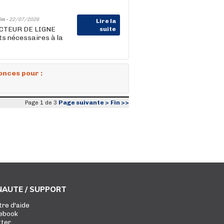
im -
22/07/2026
Lire la
DUCTEUR DE LIGNE
suite
s nécessaires à la
onces pour :
Page suivante >
Fin >>
Page 1 de 3
AUTE / SUPPORT
tre d'aide
ebook
tter