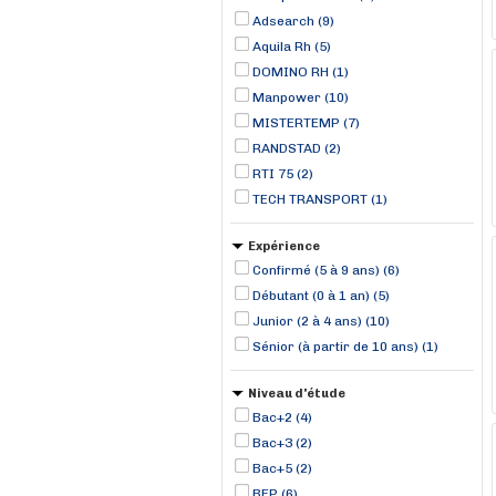
Adsearch (9)
Aquila Rh (5)
DOMINO RH (1)
Manpower (10)
MISTERTEMP (7)
RANDSTAD (2)
RTI 75 (2)
TECH TRANSPORT (1)
Expérience
Confirmé (5 à 9 ans) (6)
Débutant (0 à 1 an) (5)
Junior (2 à 4 ans) (10)
Sénior (à partir de 10 ans) (1)
Niveau d'étude
Bac+2 (4)
Bac+3 (2)
Bac+5 (2)
BEP (6)