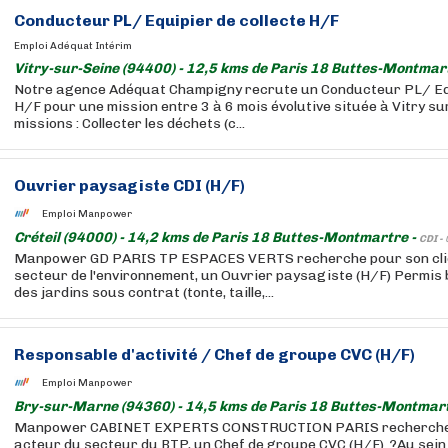
Conducteur PL/ Equipier de collecte H/F
Emploi Adéquat Intérim
Vitry-sur-Seine (94400) - 12,5 kms de Paris 18 Buttes-Montmar
Notre agence Adéquat Champigny recrute un Conducteur PL/ Equ
H/F pour une mission entre 3 à 6 mois évolutive située à Vitry su
missions : Collecter les déchets (c...
Ouvrier paysagiste CDI (H/F)
Emploi Manpower
Créteil (94000) - 14,2 kms de Paris 18 Buttes-Montmartre -
CDI -
Manpower GD PARIS TP ESPACES VERTS recherche pour son clie
secteur de l'environnement, un Ouvrier paysagiste (H/F) Permis 
des jardins sous contrat (tonte, taille,...
Responsable d'activité / Chef de groupe CVC (H/F)
Emploi Manpower
Bry-sur-Marne (94360) - 14,5 kms de Paris 18 Buttes-Montmar
Manpower CABINET EXPERTS CONSTRUCTION PARIS recherche po
acteur du secteur du BTP, un Chef de groupe CVC (H/F). ?Au sein