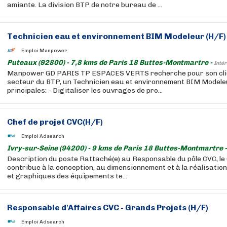
amiante. La division BTP de notre bureau de ...
Technicien eau et environnement BIM Modeleur (H/F)
Emploi Manpower
Puteaux (92800) - 7,8 kms de Paris 18 Buttes-Montmartre -
Intér
Manpower GD PARIS TP ESPACES VERTS recherche pour son clie
secteur du BTP, un Technicien eau et environnement BIM Modele
principales: - Digitaliser les ouvrages de pro...
Chef de projet CVC(H/F)
Emploi Adsearch
Ivry-sur-Seine (94200) - 9 kms de Paris 18 Buttes-Montmartre 
Description du poste Rattaché(e) au Responsable du pôle CVC, le
contribue à la conception, au dimensionnement et à la réalisation
et graphiques des équipements te...
Responsable d'Affaires CVC - Grands Projets (H/F)
Emploi Adsearch