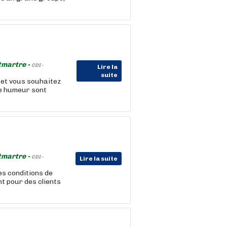
tmartre -
CDI -
Lire la
suite
 et vous souhaitez
ne humeur sont
tmartre -
CDI -
Lire la suite
es conditions de
t pour des clients