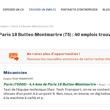
DEPOSER UN CV
TROUVER UN EMPLOI
PORTRAITS D'ENTREPRISES
BLOG
>
Emploi
Paris 18 Buttes-Montmartre (75)
Paris 18 Buttes-Montmartre (75) : 40 emplois trou
Ne ratez plus d'opportunités !
Recevez les nouvelles annonces de cette recherche
Mécanicien
Emploi TECH TRANSPORT
Paris (75000) - 4,4 kms de Paris 18 Buttes-Montmartre -
Stage -
2
Test de l'équipe technique Chez Tech Transport, on ne se conten
choses d'un point A à un point B. Non, nous, on innove, on digitalis
à la machine à café) et p...