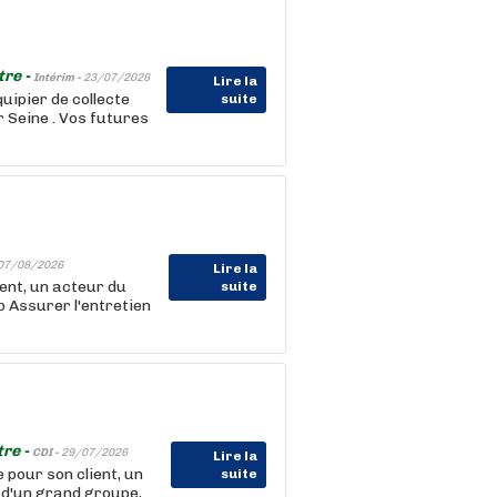
tre -
Intérim -
23/07/2026
Lire la
ipier de collecte
suite
r Seine . Vos futures
07/08/2026
Lire la
nt, un acteur du
suite
b Assurer l'entretien
tre -
CDI -
29/07/2026
Lire la
ur son client, un
suite
 d'un grand groupe,