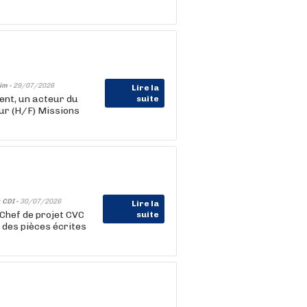
im -
29/07/2026
Lire la
nt, un acteur du
suite
ur (H/F) Missions
-
CDI -
30/07/2026
Lire la
 Chef de projet CVC
suite
 des pièces écrites