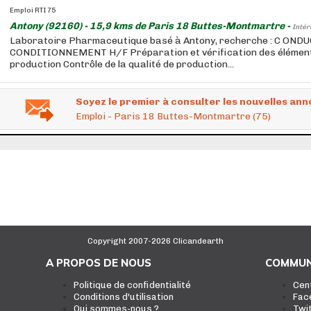
Emploi RTI 75
Antony (92160) - 15,9 kms de Paris 18 Buttes-Montmartre -
Intér
Laboratoire Pharmaceutique basé à Antony, recherche : C ON
CONDITIONNEMENT H/F Préparation et vérification des élément
production Contrôle de la qualité de production...
Soyez le premier à consulter les nouvelles ann
Emploi - Paris 18 Buttes-Montmartre (75)
Copyright 2007-2026 Clicandearth
A PROPOS DE NOUS
COMMUN
Politique de confidentialité
Cen
Conditions d'utilisation
Fac
Qui sommes-nous ?
Twi