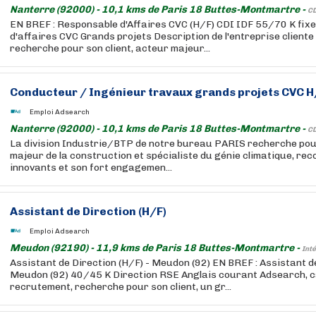
Nanterre (92000) - 10,1 kms de Paris 18 Buttes-Montmartre -
CD
EN BREF : Responsable d'Affaires CVC (H/F) CDI IDF 55/70 K fixe
d'affaires CVC Grands projets Description de l'entreprise cliente
recherche pour son client, acteur majeur...
Conducteur / Ingénieur travaux grands projets CVC H
Emploi Adsearch
Nanterre (92000) - 10,1 kms de Paris 18 Buttes-Montmartre -
CD
La division Industrie/BTP de notre bureau PARIS recherche pour
majeur de la construction et spécialiste du génie climatique, re
innovants et son fort engagemen...
Assistant de Direction (H/F)
Emploi Adsearch
Meudon (92190) - 11,9 kms de Paris 18 Buttes-Montmartre -
Inté
Assistant de Direction (H/F) - Meudon (92) EN BREF : Assistant 
Meudon (92) 40/45 K Direction RSE Anglais courant Adsearch, c
recrutement, recherche pour son client, un gr...