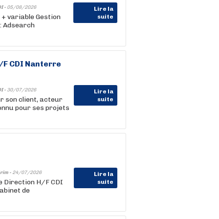
I -
05/08/2026
Lire la
 + variable Gestion
suite
 : Adsearch
/F CDI Nanterre
I -
30/07/2026
Lire la
 son client, acteur
suite
connu pour ses projets
rim -
24/07/2026
Lire la
de Direction H/F CDI
suite
abinet de