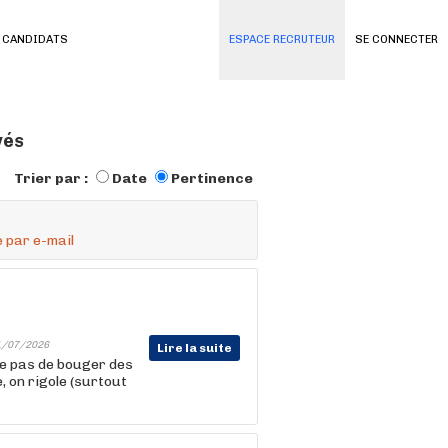
 CANDIDATS
ESPACE RECRUTEUR
SE CONNECTER
vés
Trier par :
Date
Pertinence
 par e-mail
1/07/2026
Lire la suite
te pas de bouger des
e, on rigole (surtout