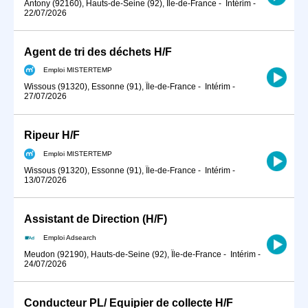
Antony (92160), Hauts-de-Seine (92), Île-de-France
-
Intérim
-
22/07/2026
Agent de tri des déchets H/F
Emploi MISTERTEMP
Wissous (91320), Essonne (91), Île-de-France
-
Intérim
-
27/07/2026
Ripeur H/F
Emploi MISTERTEMP
Wissous (91320), Essonne (91), Île-de-France
-
Intérim
-
13/07/2026
Assistant de Direction (H/F)
Emploi Adsearch
Meudon (92190), Hauts-de-Seine (92), Île-de-France
-
Intérim
-
24/07/2026
Conducteur PL/ Equipier de collecte H/F