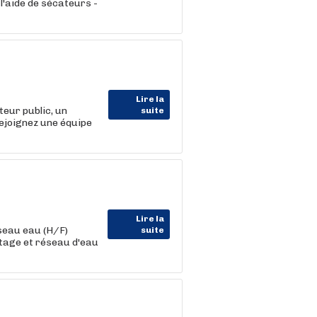
l'aide de sécateurs -
Lire la
eur public, un
suite
ejoignez une équipe
Lire la
seau eau (H/F)
suite
ptage et réseau d'eau