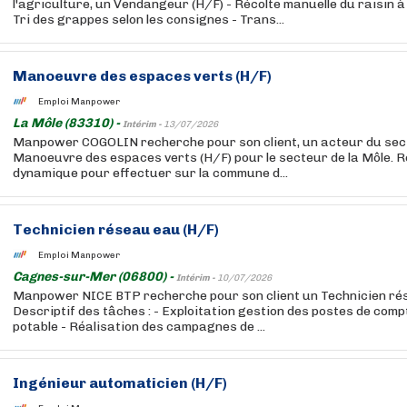
l'agriculture, un Vendangeur (H/F) - Récolte manuelle du raisin à 
Tri des grappes selon les consignes - Trans...
Manoeuvre des espaces verts (H/F)
Emploi Manpower
La Môle (83310) -
Intérim -
13/07/2026
Manpower COGOLIN recherche pour son client, un acteur du sect
Manoeuvre des espaces verts (H/F) pour le secteur de la Môle. R
dynamique pour effectuer sur la commune d...
Technicien réseau eau (H/F)
Emploi Manpower
Cagnes-sur-Mer (06800) -
Intérim -
10/07/2026
Manpower NICE BTP recherche pour son client un Technicien ré
Descriptif des tâches : - Exploitation gestion des postes de com
potable - Réalisation des campagnes de ...
Ingénieur automaticien (H/F)