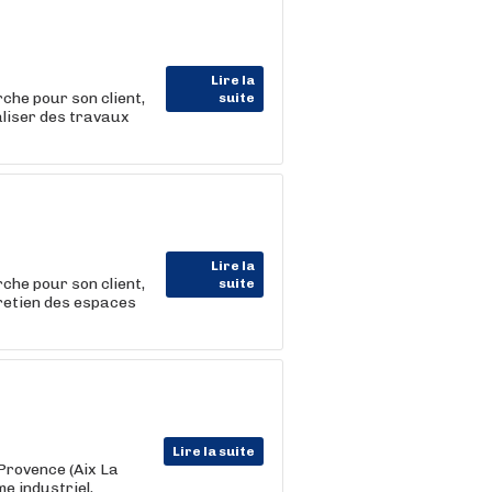
Lire la
he pour son client,
suite
aliser des travaux
Lire la
he pour son client,
suite
tretien des espaces
Lire la suite
Provence (Aix La
e industriel,