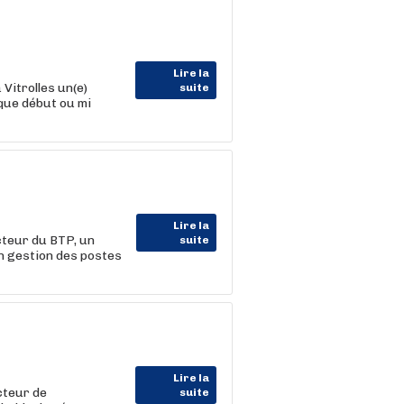
Lire la
Vitrolles un(e)
suite
que début ou mi
Lire la
teur du BTP, un
suite
on gestion des postes
Lire la
cteur de
suite