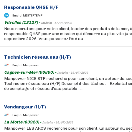
Responsable QHSE H/F
Emploi MISTERTEMP
Vitrolles (13127) -
Intérim -
17/07/2026
Nous recrutons pour notre client, leader des produits de la mer, à 
responsable QHSE pour une mission qui démarre au plus vite jus
septembre 2026. Vous passerez l'été au ...
Technicien réseau eau (H/F)
Emploi Manpower
Cagnes-sur-Mer (06800) -
Intérim -
16/07/2026
Manpower NICE BTP recherche pour son client, un acteur du sec
Technicien réseau eau (H/F) Descriptif des tâches : - Exploitati
de comptage et réseau d'eau potable -...
Vendangeur (H/F)
Emploi Manpower
La Motte (83920) -
Intérim -
16/07/2026
Manpower LES ARCS recherche pour son client, un acteur du se