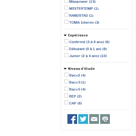
Manpower (15)
MISTERTEMP (1)
RANDSTAD (1)
TOMA Interim (3)
Expérience
Confirmé (5 à 9 ans) (6)
Débutant (0 à 1 an) (9)
Junior (2 à 4 ans) (10)
Niveau d'étude
Bac+2 (4)
Bac+3 (1)
Bac+5 (4)
BEP (2)
CAP (8)