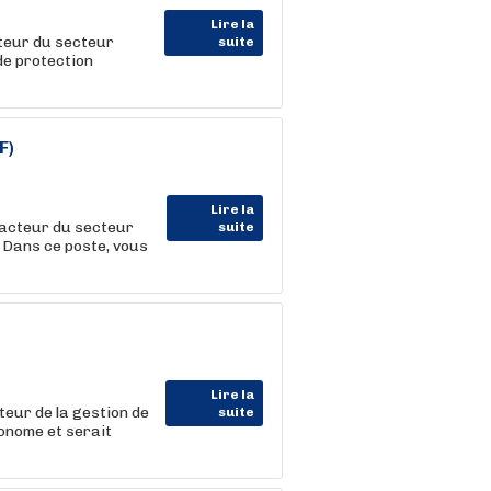
Lire la
teur du secteur
suite
de protection
F)
Lire la
acteur du secteur
suite
) Dans ce poste, vous
Lire la
eur de la gestion de
suite
tonome et serait