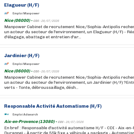
Elagueur (H/F)
Emploi Manpower
Nice (06000) -
CDI -
28/07/2026
Manpower Cabinet de recrutement Nice/Sophia-Antipolis recherc
un acteur du secteur de l'environnement, un Elagueur (H/F) - Ré
d'élagage, abattage et entretien d'ar...
Jardinier (H/F)
Emploi Manpower
Nice (06000) -
CDI -
28/07/2026
Manpower Cabinet de recrutement Nice/Sophia-Antipolis recherc
un acteur du secteur de l'environnement, un Jardinier (H/F) ?En
verts - Tonte, débroussaillage, désh...
Responsable Activité Automatisme (H/F)
Emploi Adsearch
Aix-en-Provence (13080) -
CDI -
28/07/2026
En bref : Responsable d'activité automatisme H/F - CDI - Aix-en-
Duranne) - À partir de 55k fixe + véhicule + package - Automatism