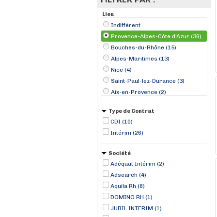
Lieu
Indifférent
Provence-Alpes-Côte d'Azur (36)
Bouches-du-Rhône (15)
Alpes-Maritimes (13)
Nice (4)
Saint-Paul-lez-Durance (3)
Aix-en-Provence (2)
Antibes (2)
Type de Contrat
Aubagne (2)
CDI (10)
Cagnes-sur-Mer (2)
Intérim (26)
Marseille (2)
Toulon (2)
Société
Vallauris (2)
Adéquat Intérim (2)
Vitrolles (2)
Adsearch (4)
Aquila Rh (8)
DOMINO RH (1)
JUBIL INTERIM (1)