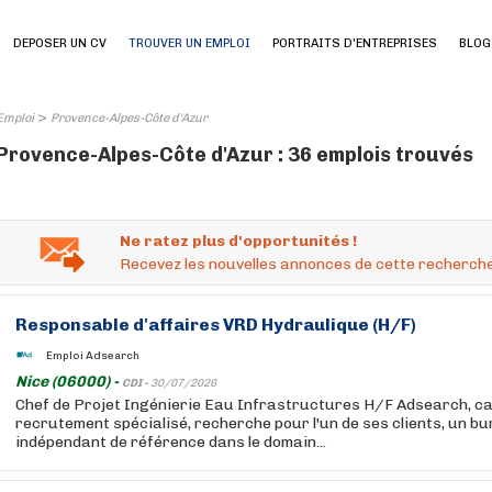
DEPOSER UN CV
TROUVER UN EMPLOI
PORTRAITS D'ENTREPRISES
BLOG
>
Emploi
Provence-Alpes-Côte d'Azur
Provence-Alpes-Côte d'Azur : 36 emplois trouvés
Ne ratez plus d'opportunités !
Recevez les nouvelles annonces de cette recherche
Responsable d'affaires VRD Hydraulique (H/F)
Emploi Adsearch
Nice (06000) -
CDI -
30/07/2026
Chef de Projet Ingénierie Eau Infrastructures H/F Adsearch, cab
recrutement spécialisé, recherche pour l'un de ses clients, un b
indépendant de référence dans le domain...