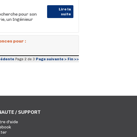
Lire la
herche pour son
suite
rie, un Ingénieur
onces pour :
cédente
Page suivante >
Fin >>
Page 2 de 3
AUTE / SUPPORT
tre d'aide
ebook
tter