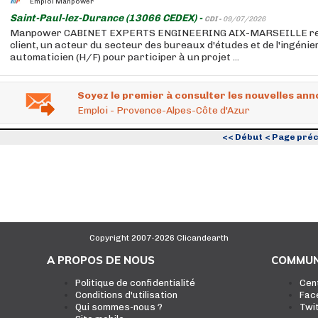
Emploi Manpower
Saint-Paul-lez-Durance (13066 CEDEX) -
CDI -
09/07/2026
Manpower CABINET EXPERTS ENGINEERING AIX-MARSEILLE rec
client, un acteur du secteur des bureaux d'études et de l'ingénie
automaticien (H/F) pour participer à un projet ...
Soyez le premier à consulter les nouvelles ann
Emploi - Provence-Alpes-Côte d'Azur
<< Début
< Page pré
Copyright 2007-2026 Clicandearth
A PROPOS DE NOUS
COMMUN
Politique de confidentialité
Cen
Conditions d'utilisation
Fac
Qui sommes-nous ?
Twi