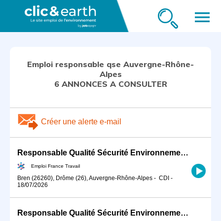
menu
Emploi responsable qse Auvergne-Rhône-
Alpes
6 ANNONCES A CONSULTER
Créer une alerte e-mail
Responsable Qualité Sécurité Environnement -QSE- en industrie (H/F)
Emploi France Travail
Bren (26260), Drôme (26), Auvergne-Rhône-Alpes
-
CDI
-
18/07/2026
Responsable Qualité Sécurité Environnement -QSE- en industrie (H/F)