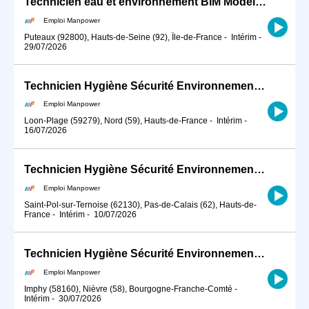
Technicien eau et environnement BIM Modeleur (H/F)
Emploi Manpower
Puteaux (92800), Hauts-de-Seine (92), Île-de-France
-
Intérim
-
29/07/2026
Technicien Hygiène Sécurité Environnement (HSE) (H/F)
Emploi Manpower
Loon-Plage (59279), Nord (59), Hauts-de-France
-
Intérim
-
16/07/2026
Technicien Hygiène Sécurité Environnement (HSE) (H/F)
Emploi Manpower
Saint-Pol-sur-Ternoise (62130), Pas-de-Calais (62), Hauts-de-
France
-
Intérim
-
10/07/2026
Technicien Hygiène Sécurité Environnement (HSE) (H/F)
Emploi Manpower
Imphy (58160), Nièvre (58), Bourgogne-Franche-Comté
-
Intérim
-
30/07/2026