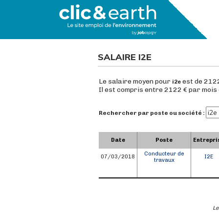
SALAIRE I2E
Le salaire moyen pour
est de 2122
i2e
Il est compris entre 2122 € par mois
Rechercher par poste ou société :
Date
Poste
Entrepri
Conducteur de
07/03/2018
I2E
travaux
Le