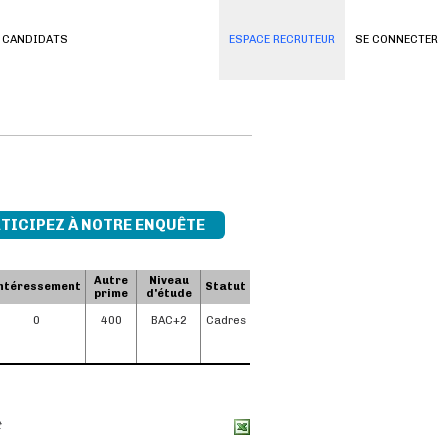
 CANDIDATS
ESPACE RECRUTEUR
SE CONNECTER
TICIPEZ À NOTRE ENQUÊTE
Autre
Niveau
ntéressement
Statut
prime
d'étude
0
400
BAC+2
Cadres
t