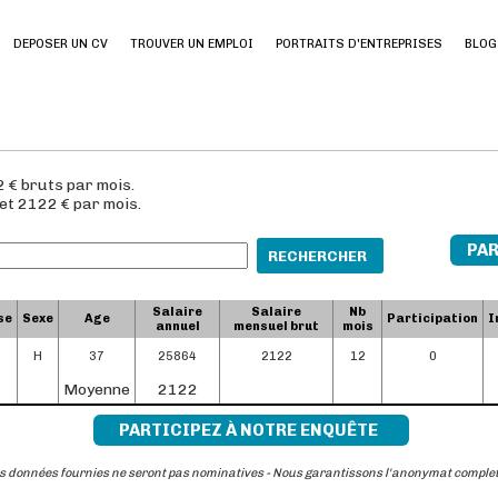
DEPOSER UN CV
TROUVER UN EMPLOI
PORTRAITS D'ENTREPRISES
BLOG
 € bruts par mois.
 et 2122 € par mois.
PAR
RECHERCHER
Salaire
Salaire
Nb
se
Sexe
Age
Participation
I
annuel
mensuel brut
mois
H
37
25864
2122
12
0
Moyenne
2122
PARTICIPEZ À NOTRE ENQUÊTE
s données fournies ne seront pas nominatives - Nous garantissons l'anonymat comple