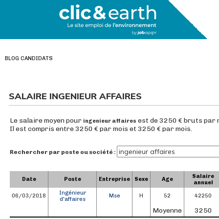
BLOG CANDIDATS
SALAIRE INGENIEUR AFFAIRES
Le salaire moyen pour
est de 3250 € bruts par 
ingenieur affaires
Il est compris entre 3250 € par mois et 3250 € par mois.
Rechercher par poste ou société :
Salaire
Date
Poste
Entreprise
Sexe
Age
annuel
Ingénieur
06/03/2018
Mse
H
52
42250
d'affaires
Moyenne
3250