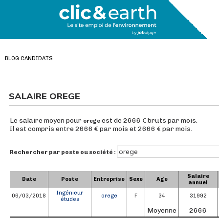
BLOG CANDIDATS
SALAIRE OREGE
Le salaire moyen pour
est de 2666 € bruts par mois.
orege
Il est compris entre 2666 € par mois et 2666 € par mois.
Rechercher par poste ou société :
Salaire
Date
Poste
Entreprise
Sexe
Age
annuel
Ingénieur
06/03/2018
orege
F
34
31992
études
Moyenne
2666