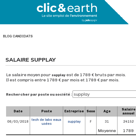
BLOG CANDIDATS
SALAIRE SUPPLAY
Le salaire moyen pour
est de 1789 € bruts par mois.
supplay
Il est compris entre 1789 € par mois et 1789 € par mois.
Rechercher par poste ou société :
Salaire
Date
Poste
Entreprise
Sexe
Age
annuel
tech de labo eaux
06/03/2018
supplay
F
31
24152
usées
Moyenne
1789