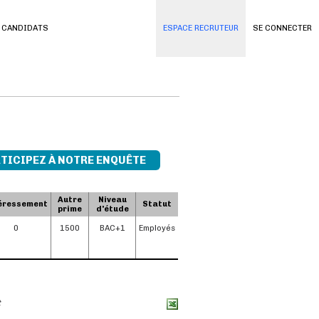
 CANDIDATS
ESPACE RECRUTEUR
SE CONNECTER
TICIPEZ À NOTRE ENQUÊTE
Autre
Niveau
éressement
Statut
prime
d'étude
0
1500
BAC+1
Employés
t