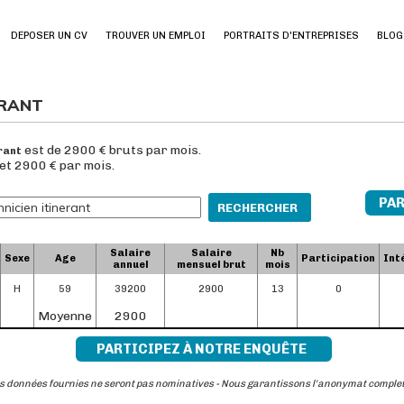
DEPOSER UN CV
TROUVER UN EMPLOI
PORTRAITS D'ENTREPRISES
BLOG
ERANT
est de 2900 € bruts par mois.
rant
 et 2900 € par mois.
PAR
RECHERCHER
Salaire
Salaire
Nb
Sexe
Age
Participation
Int
annuel
mensuel brut
mois
H
59
39200
2900
13
0
Moyenne
2900
PARTICIPEZ À NOTRE ENQUÊTE
s données fournies ne seront pas nominatives - Nous garantissons l'anonymat comple