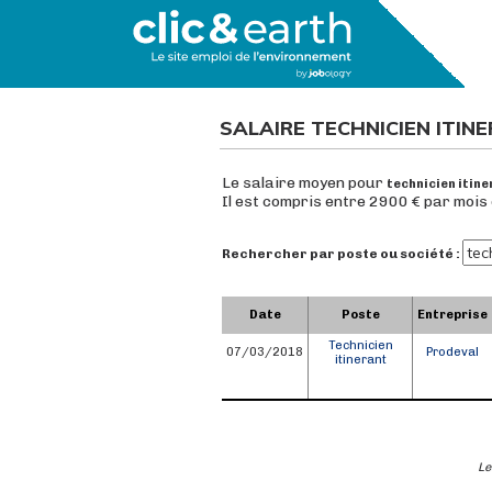
SALAIRE TECHNICIEN ITIN
Le salaire moyen pour
technicien itine
Il est compris entre 2900 € par mois
Rechercher par poste ou société :
Date
Poste
Entreprise
Technicien
07/03/2018
Prodeval
itinerant
Le