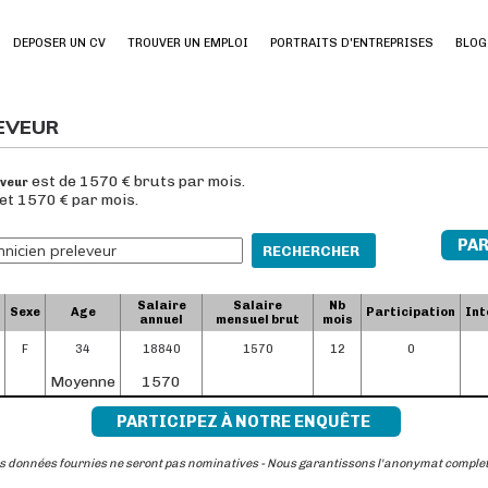
DEPOSER UN CV
TROUVER UN EMPLOI
PORTRAITS D'ENTREPRISES
BLOG
LEVEUR
est de 1570 € bruts par mois.
eveur
 et 1570 € par mois.
PAR
RECHERCHER
Salaire
Salaire
Nb
Sexe
Age
Participation
Int
annuel
mensuel brut
mois
F
34
18840
1570
12
0
Moyenne
1570
PARTICIPEZ À NOTRE ENQUÊTE
s données fournies ne seront pas nominatives - Nous garantissons l'anonymat comple