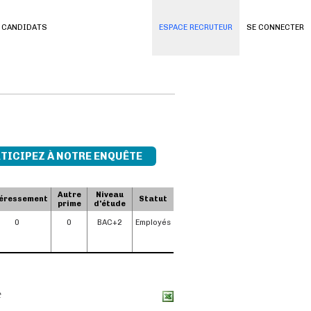
 CANDIDATS
ESPACE RECRUTEUR
SE CONNECTER
TICIPEZ À NOTRE ENQUÊTE
Autre
Niveau
éressement
Statut
prime
d'étude
0
0
BAC+2
Employés
t