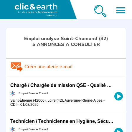
menu
Emploi analyse Saint-Chamond (42)
5 ANNONCES A CONSULTER
Créer une alerte e-mail
Chargé / Chargée de mission QSE - Qualité Sécurité Environnement (H/F)
Emploi France Travail
Saint-Étienne (42000), Loire (42), Auvergne-Rhône-Alpes
-
CDI
-
01/08/2026
Technicien / Technicienne en Hygiène, Sécurité, Environnement ind (H/F)
Emploi France Travail