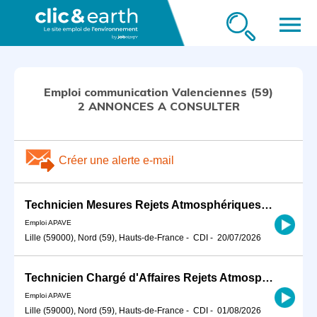
menu
Emploi communication Valenciennes (59)
2 ANNONCES A CONSULTER
Créer une alerte e-mail
Technicien Mesures Rejets Atmosphériques H/F
Emploi APAVE
Lille (59000), Nord (59), Hauts-de-France
-
CDI
-
20/07/2026
Technicien Chargé d'Affaires Rejets Atmosphériques H/F
Emploi APAVE
Lille (59000), Nord (59), Hauts-de-France
-
CDI
-
01/08/2026