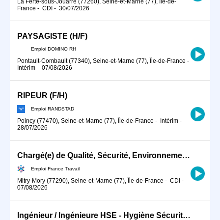
La Ferté-sous-Jouarre (77260), Seine-et-Marne (77), Île-de-
France
-
CDI
-
30/07/2026
PAYSAGISTE (H/F)
Emploi DOMINO RH
Pontault-Combault (77340), Seine-et-Marne (77), Île-de-France
-
Intérim
-
07/08/2026
RIPEUR (F/H)
Emploi RANDSTAD
Poincy (77470), Seine-et-Marne (77), Île-de-France
-
Intérim
-
28/07/2026
Chargé(e) de Qualité, Sécurité, Environnement H/F (H/F)
Emploi France Travail
Mitry-Mory (77290), Seine-et-Marne (77), Île-de-France
-
CDI
-
07/08/2026
Ingénieur / Ingénieure HSE - Hygiène Sécurité Environnement BTP (H/F)