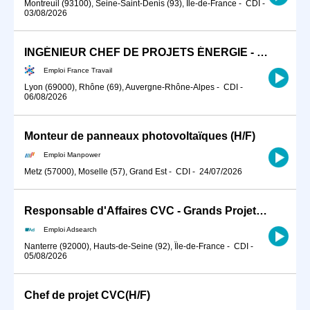
Montreuil (93100), Seine-Saint-Denis (93), Île-de-France
-
CDI
-
03/08/2026
INGÉNIEUR CHEF DE PROJETS ÉNERGIE - RÉSEAUX DE CHALEUR (H/F)
Emploi France Travail
Lyon (69000), Rhône (69), Auvergne-Rhône-Alpes
-
CDI
-
06/08/2026
Monteur de panneaux photovoltaïques (H/F)
Emploi Manpower
Metz (57000), Moselle (57), Grand Est
-
CDI
-
24/07/2026
Responsable d'Affaires CVC - Grands Projets (H/F)
Emploi Adsearch
Nanterre (92000), Hauts-de-Seine (92), Île-de-France
-
CDI
-
05/08/2026
Chef de projet CVC(H/F)