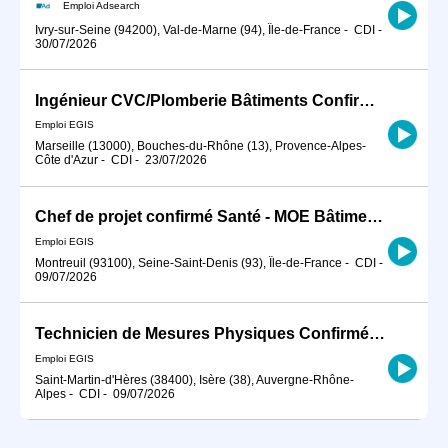
Emploi Adsearch
Ivry-sur-Seine (94200), Val-de-Marne (94), Île-de-France
-
CDI
-
30/07/2026
Ingénieur CVC/Plomberie Bâtiments Confirmé H/F
Emploi EGIS
Marseille (13000), Bouches-du-Rhône (13), Provence-Alpes-
Côte d'Azur
-
CDI
-
23/07/2026
Chef de projet confirmé Santé - MOE Bâtiment H/F
Emploi EGIS
Montreuil (93100), Seine-Saint-Denis (93), Île-de-France
-
CDI
-
09/07/2026
Technicien de Mesures Physiques Confirmé - H/F
Emploi EGIS
Saint-Martin-d'Hères (38400), Isère (38), Auvergne-Rhône-
Alpes
-
CDI
-
09/07/2026