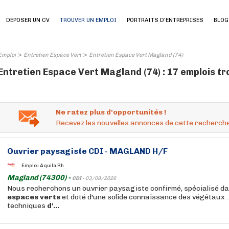
DEPOSER UN CV
TROUVER UN EMPLOI
PORTRAITS D'ENTREPRISES
BLOG
>
>
Emploi
Entretien Espace Vert
Entretien Espace Vert Magland (74)
Entretien Espace Vert Magland (74) : 17 emplois t
Ne ratez plus d'opportunités !
Recevez les nouvelles annonces de cette recherche
Ouvrier paysagiste CDI - MAGLAND H/F
Emploi Aquila Rh
Magland (74300) -
CDI -
03/08/2026
Nous recherchons un ouvrier paysagiste confirmé, spécialisé d
espaces
verts
et doté d'une solide connaissance des végétaux .
techniques
d'...