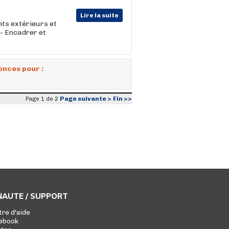
Lire la suite
ts extérieurs et
 - Encadrer et
onces pour :
Page suivante >
Fin >>
Page 1 de 2
AUTE / SUPPORT
tre d'aide
ebook