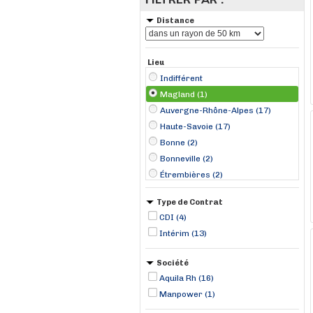
Distance
Lieu
Indifférent
Magland (1)
Auvergne-Rhône-Alpes (17)
Haute-Savoie (17)
Bonne (2)
Bonneville (2)
Étrembières (2)
Annecy (1)
Type de Contrat
Annemasse (1)
CDI (4)
Bons (1)
Intérim (13)
La Roche-sur-Foron (1)
Saint-Cergues (1)
Société
Saint-Gervais-les-Bains (1)
Aquila Rh (16)
Manpower (1)