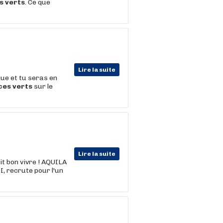
s
verts
. Ce que
Lire la suite
ue et tu seras en
ces
verts
sur le
Lire la suite
ait bon vivre ! AQUILA
, recrute pour l'un