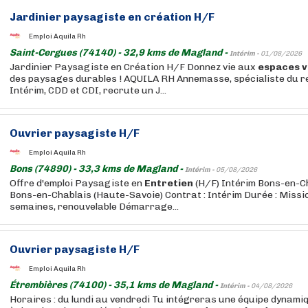
Jardinier paysagiste en création H/F
Emploi Aquila Rh
Saint-Cergues (74140) - 32,9 kms de Magland -
Intérim -
01/08/2026
Jardinier Paysagiste en Création H/F Donnez vie aux
espaces
v
des paysages durables ! AQUILA RH Annemasse, spécialiste du 
Intérim, CDD et CDI, recrute un J...
Ouvrier paysagiste H/F
Emploi Aquila Rh
Bons (74890) - 33,3 kms de Magland -
Intérim -
05/08/2026
Offre d'emploi Paysagiste en
Entretien
(H/F) Intérim Bons-en-Cha
Bons-en-Chablais (Haute-Savoie) Contrat : Intérim Durée : Missi
semaines, renouvelable Démarrage...
Ouvrier paysagiste H/F
Emploi Aquila Rh
Étrembières (74100) - 35,1 kms de Magland -
Intérim -
04/08/2026
Horaires : du lundi au vendredi Tu intégreras une équipe dynami