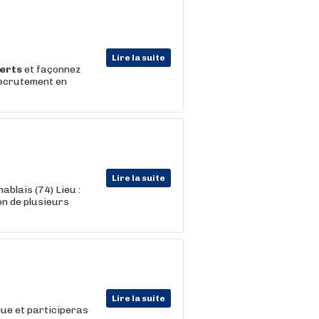
Lire la suite
erts
et façonnez
recrutement en
Lire la suite
blais (74) Lieu :
on de plusieurs
Lire la suite
que et participeras