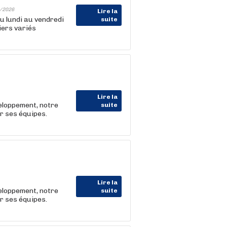
/2026
Lire la
 lundi au vendredi
suite
iers variés
Lire la
eloppement, notre
suite
r ses équipes.
Lire la
eloppement, notre
suite
r ses équipes.