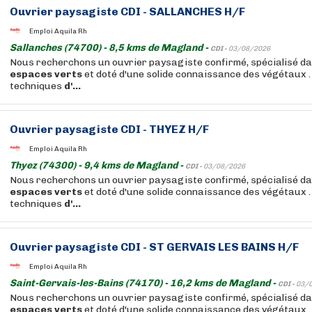
Ouvrier paysagiste CDI - SALLANCHES H/F
Emploi Aquila Rh
Sallanches (74700) - 8,5 kms de Magland -
CDI -
03/08/2026
Nous recherchons un ouvrier paysagiste confirmé, spécialisé d
espaces
verts
et doté d'une solide connaissance des végétaux .
techniques
d'...
Ouvrier paysagiste CDI - THYEZ H/F
Emploi Aquila Rh
Thyez (74300) - 9,4 kms de Magland -
CDI -
03/08/2026
Nous recherchons un ouvrier paysagiste confirmé, spécialisé d
espaces
verts
et doté d'une solide connaissance des végétaux .
techniques
d'...
Ouvrier paysagiste CDI - ST GERVAIS LES BAINS H/F
Emploi Aquila Rh
Saint-Gervais-les-Bains (74170) - 16,2 kms de Magland -
CDI -
03/
Nous recherchons un ouvrier paysagiste confirmé, spécialisé d
espaces
verts
et doté d'une solide connaissance des végétaux .