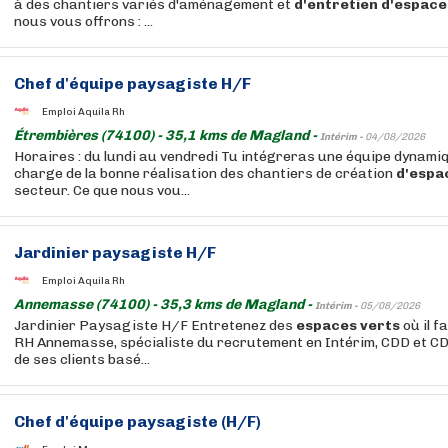
à des chantiers variés d'aménagement et
d'entretien
d'espace
nous vous offrons : ...
Chef d'équipe paysagiste H/F
Emploi Aquila Rh
Étrembières (74100) - 35,1 kms de Magland -
Intérim -
04/08/2026
Horaires : du lundi au vendredi Tu intégreras une équipe dynamiq
charge de la bonne réalisation des chantiers de création
d'espa
secteur. Ce que nous vou...
Jardinier paysagiste H/F
Emploi Aquila Rh
Annemasse (74100) - 35,3 kms de Magland -
Intérim -
05/08/2026
Jardinier Paysagiste H/F Entretenez des
espaces
verts
où il f
RH Annemasse, spécialiste du recrutement en Intérim, CDD et CDI
de ses clients basé...
Chef d'équipe paysagiste (H/F)