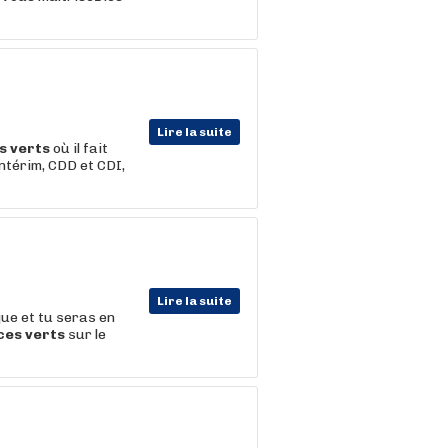
Lire la suite
s
verts
où il fait
ntérim, CDD et CDI,
Lire la suite
ue et tu seras en
ces
verts
sur le