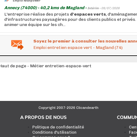
Emploi Manpower
Annecy (74000) - 40,2 kms de Magland -
Intérim -
09/07/2026
L'entreprise réalise des projets
d'espaces
verts
, d'aménagemen
d'infrastructures paysagères pour des clients publics et privés.
animer une équipe sur les ch...
Soyez le premier à consulter les nouvelles ann
Emploi entretien espace vert - Magland (74)
Haut de page - Métier entretien-espace-vert
Copyright 2007-2026 Clicandearth
A PROPOS DE NOUS
COMMUN
Politique de confidentialité
Cen
Conditions d'utilisation
Fac