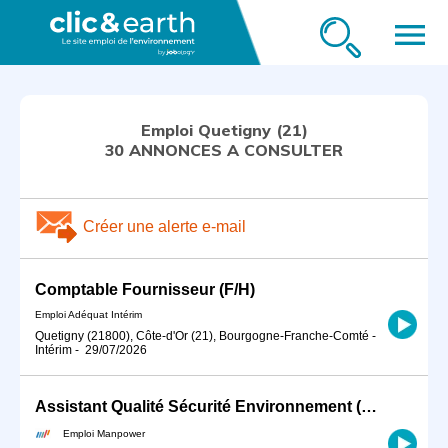
menu
Emploi Quetigny (21)
30 ANNONCES A CONSULTER
Créer une alerte e-mail
Comptable Fournisseur (F/H)
Emploi Adéquat Intérim
Quetigny (21800), Côte-d'Or (21), Bourgogne-Franche-Comté
-
Intérim
-
29/07/2026
Assistant Qualité Sécurité Environnement (QSE) CDD 6 mois à DIJON 21000 (H/F)
Emploi Manpower