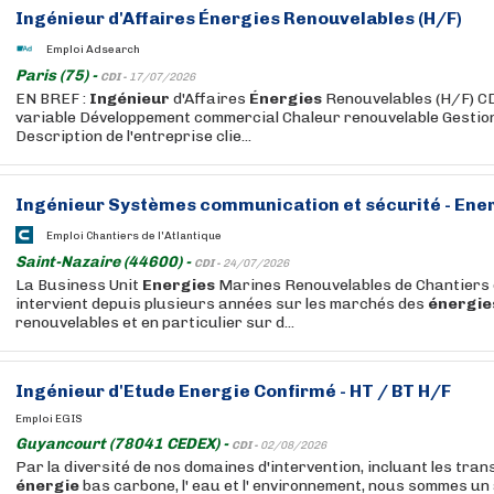
Ingénieur
d'Affaires
Énergies
Renouvelables (H/F)
Emploi Adsearch
Paris (75) -
CDI -
17/07/2026
EN BREF :
Ingénieur
d'Affaires
Énergies
Renouvelables (H/F) C
variable Développement commercial Chaleur renouvelable Gestion
Description de l'entreprise clie...
Ingénieur
Systèmes communication et sécurité -
Ene
Emploi Chantiers de l'Atlantique
Saint-Nazaire (44600) -
CDI -
24/07/2026
La Business Unit
Energies
Marines Renouvelables de Chantiers d
intervient depuis plusieurs années sur les marchés des
énergie
renouvelables et en particulier sur d...
Ingénieur
d'Etude
Energie
Confirmé - HT / BT H/F
Emploi EGIS
Guyancourt (78041 CEDEX) -
CDI -
02/08/2026
Par la diversité de nos domaines d'intervention, incluant les transpor
énergie
bas carbone, l' eau et l' environnement, nous sommes un 