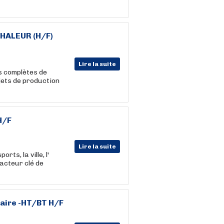
HALEUR (H/F)
Lire la suite
s complètes de
ojets de production
H/F
Lire la suite
ts, la ville, l'
acteur clé de
iaire -HT/BT H/F