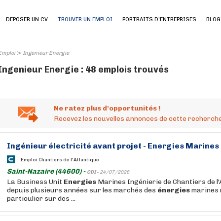
DEPOSER UN CV
TROUVER UN EMPLOI
PORTRAITS D'ENTREPRISES
BLOG
>
Emploi
Ingenieur Energie
Ingenieur Energie : 48 emplois trouvés
Ne ratez plus d'opportunités !
Recevez les nouvelles annonces de cette recherche
Ingénieur
électricité avant projet -
Energies
Marines
Emploi Chantiers de l'Atlantique
Saint-Nazaire (44600) -
CDI -
24/07/2026
La Business Unit
Energies
Marines Ingénierie de Chantiers de l'
depuis plusieurs années sur les marchés des
énergies
marines 
particulier sur des ...