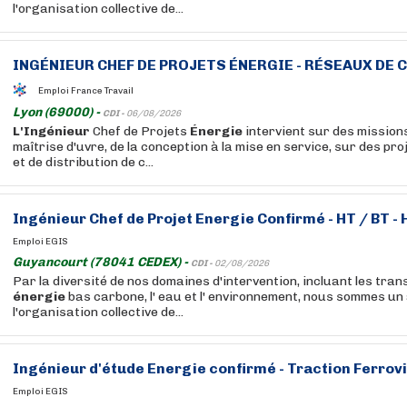
l'organisation collective de...
INGÉNIEUR
CHEF DE PROJETS
ÉNERGIE
- RÉSEAUX DE C
Emploi France Travail
Lyon (69000) -
CDI -
06/08/2026
L'Ingénieur
Chef de Projets
Énergie
intervient sur des mission
maîtrise d'uvre, de la conception à la mise en service, sur des pr
et de distribution de c...
Ingénieur
Chef de Projet
Energie
Confirmé - HT / BT - 
Emploi EGIS
Guyancourt (78041 CEDEX) -
CDI -
02/08/2026
Par la diversité de nos domaines d'intervention, incluant les transpor
énergie
bas carbone, l' eau et l' environnement, nous sommes un 
l'organisation collective de...
Ingénieur
d'étude
Energie
confirmé - Traction Ferrov
Emploi EGIS