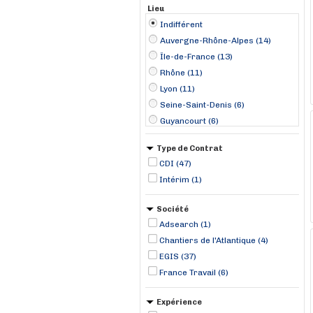
Lieu
Indifférent
Auvergne-Rhône-Alpes (14)
Île-de-France (13)
Rhône (11)
Lyon (11)
Seine-Saint-Denis (6)
Guyancourt (6)
Montreuil (6)
Type de Contrat
Bordeaux (4)
CDI (47)
Saint-Nazaire (4)
Intérim (1)
Cherbourg (3)
Grenoble (2)
Société
Saint-Paul-lez-Durance (2)
Adsearch (1)
Toulouse (2)
Chantiers de l'Atlantique (4)
Assigny (1)
EGIS (37)
France Travail (6)
Expérience