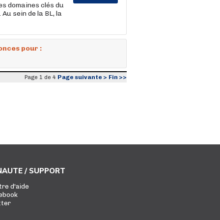
les domaines clés du
Au sein de la BL, la
onces pour :
Page suivante >
Fin >>
Page 1 de 4
AUTE / SUPPORT
tre d'aide
ebook
tter