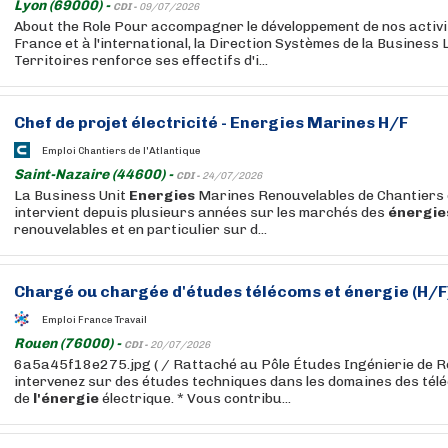
Lyon (69000) -
CDI -
09/07/2026
About the Role Pour accompagner le développement de nos activi
France et à l'international, la Direction Systèmes de la Business
Territoires renforce ses effectifs d'i...
Chef de projet électricité -
Energies
Marines H/F
Emploi Chantiers de l'Atlantique
Saint-Nazaire (44600) -
CDI -
24/07/2026
La Business Unit
Energies
Marines Renouvelables de Chantiers d
intervient depuis plusieurs années sur les marchés des
énergie
renouvelables et en particulier sur d...
Chargé ou chargée d'études télécoms et
énergie
(H/F
Emploi France Travail
Rouen (76000) -
CDI -
20/07/2026
6a5a45f18e275.jpg ( / Rattaché au Pôle Études Ingénierie de R
intervenez sur des études techniques dans les domaines des tél
de
l'énergie
électrique. * Vous contribu...