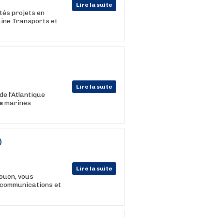
Lire la suite
tés projets en
 Line Transports et
Lire la suite
e l'Atlantique
s
marines
)
Lire la suite
ouen, vous
écommunications et