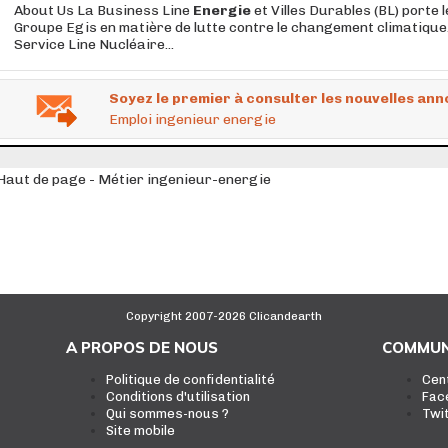
About Us La Business Line
Energie
et Villes Durables (BL) porte 
Groupe Egis en matière de lutte contre le changement climatique. 
Service Line Nucléaire...
Soyez le premier à consulter les nouvelles ann
Emploi ingenieur energie
Haut de page - Métier ingenieur-energie
Copyright 2007-2026 Clicandearth
A PROPOS DE NOUS
COMMUN
Politique de confidentialité
Cen
Conditions d'utilisation
Fac
Qui sommes-nous ?
Twi
Site mobile