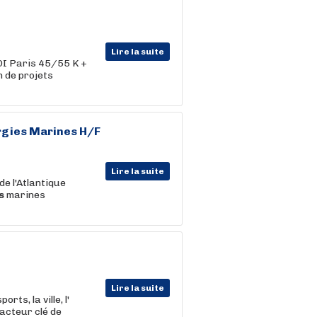
Lire la suite
DI Paris 45/55 K +
 de projets
rgies
Marines H/F
Lire la suite
e l'Atlantique
s
marines
Lire la suite
ts, la ville, l'
acteur clé de