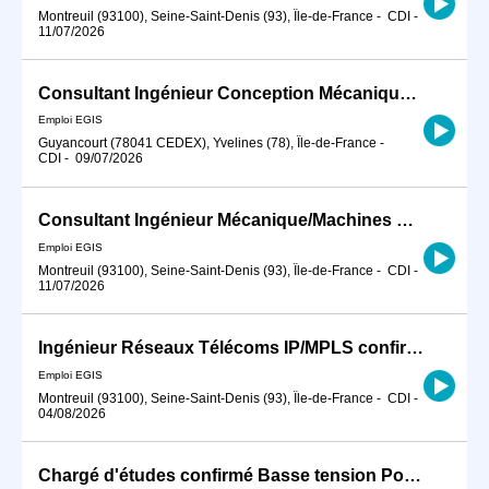
Montreuil (93100), Seine-Saint-Denis (93), Île-de-France
-
CDI
-
11/07/2026
Consultant Ingénieur Conception Mécanique H/F
Emploi EGIS
Guyancourt (78041 CEDEX), Yvelines (78), Île-de-France
-
CDI
-
09/07/2026
Consultant Ingénieur Mécanique/Machines Spéciales H/F
Emploi EGIS
Montreuil (93100), Seine-Saint-Denis (93), Île-de-France
-
CDI
-
11/07/2026
Ingénieur Réseaux Télécoms IP/MPLS confirmé - Projets ferroviaires H/F
Emploi EGIS
Montreuil (93100), Seine-Saint-Denis (93), Île-de-France
-
CDI
-
04/08/2026
Chargé d'études confirmé Basse tension Postes HTB H/F