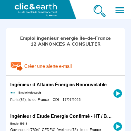
menu
Emploi ingenieur energie Île-de-France
12 ANNONCES A CONSULTER
Créer une alerte e-mail
Ingénieur d'Affaires Énergies Renouvelables (H/F)
Emploi Adsearch
Paris (75), Île-de-France
-
CDI
-
17/07/2026
Ingénieur d'Etude Energie Confirmé - HT / BT H/F
Emploi EGIS
Guyancourt (78041 CEDEX), Yvelines (78), Île-de-France
-