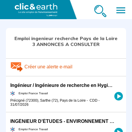
menu
Emploi ingenieur recherche Pays de la Loire
3 ANNONCES A CONSULTER
Créer une alerte e-mail
Ingénieur / Ingénieure de recherche en Hygiène, Sécurité et Envir (H/F)
Emploi France Travail
Précigné (72300), Sarthe (72), Pays de la Loire
-
CDD
-
31/07/2026
INGÉNIEUR D'ÉTUDES - ENVIRONNEMENT RÈGLEMENTAIRE (H/F)
Emploi France Travail