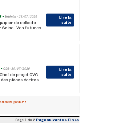
s -
Intérim -
23/07/2026
Lire la
ipier de collecte
suite
r Seine . Vos futures
 -
CDI -
30/07/2026
Lire la
 Chef de projet CVC
suite
 des pièces écrites
onces pour :
Page suivante >
Fin >>
Page 1 de 2