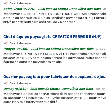
Emploi Manpower
Saint-Vrain (91770) - 11,6 kms de Sainte-Geneviève-des-Bois -
CD
Manpower CABINET EXPERTS CONSTRUCTION PARIS recherche po
acteur du secteur du BTP, un Jardinier paysagiste (H/F) Entret
privé prestigieux d'un château de 75 hectare...
Chef d'équipe paysagiste CREATION PERMIS B (H/F)
Emploi Manpower
Rungis (94150) - 11,3 kms de Sainte-Geneviève-des-Bois -
Intérim 
Manpower GD PARIS TP ESPACES VERTS recherche pour son clie
paysagiste (H/F Vos missions seront les suivantes : Vous encad
équipe de salariés polyvalents en situ...
Ouvrier paysagiste pour fabriquer des espaces de jeux
Emploi Manpower
Ormoy (91540) - 12,6 kms de Sainte-Geneviève-des-Bois -
CDI -
12/
Manpower Cabinet de recrutement de l'Essonne recherche pour s
du secteur de l'industrie, un Ouvrier paysagiste (H/F) pour trava
domaine Vous intervenez sur diffé...