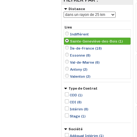
Distance
Lieu
Indifférent
Sainte-Geneviève-des-Bois (1)
Île-de-France (18)
Essonne (8)
Val-de-Marne (6)
Antony (2)
Valenton (2)
Wissous (2)
Type de Contrat
Créteil (1)
CDD (1)
Ivry-sur-Seine (1)
CDI (8)
Massy (1)
Intérim (8)
Meudon (1)
Stage (1)
Ollainville (1)
Ormoy (1)
Société
Adéquat Intérim (1)