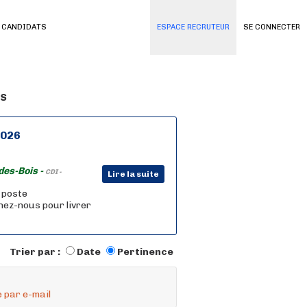
 CANDIDATS
ESPACE RECRUTEUR
SE CONNECTER
és
2026
des-Bois -
CDI -
Lire la suite
n poste
nez-nous pour livrer
Trier par :
Date
Pertinence
 par e-mail