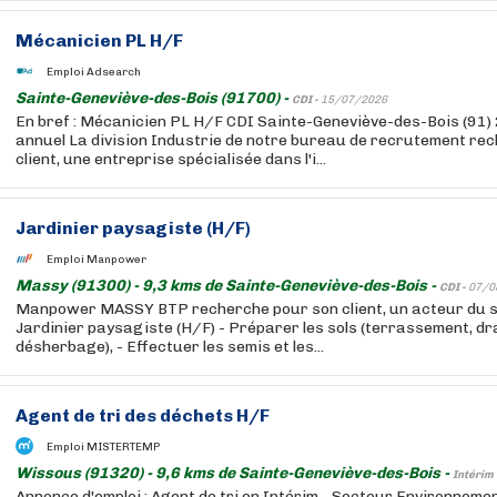
Mécanicien PL H/F
Emploi Adsearch
Sainte-Geneviève-des-Bois (91700) -
CDI -
15/07/2026
En bref : Mécanicien PL H/F CDI Sainte-Geneviève-des-Bois (91)
annuel La division Industrie de notre bureau de recrutement re
client, une entreprise spécialisée dans l'i...
Jardinier paysagiste (H/F)
Emploi Manpower
Massy (91300) - 9,3 kms de Sainte-Geneviève-des-Bois -
CDI -
07/0
Manpower MASSY BTP recherche pour son client, un acteur du s
Jardinier paysagiste (H/F) - Préparer les sols (terrassement, d
désherbage), - Effectuer les semis et les...
Agent de tri des déchets H/F
Emploi MISTERTEMP
Wissous (91320) - 9,6 kms de Sainte-Geneviève-des-Bois -
Intérim 
Annonce d'emploi : Agent de tri en Intérim - Secteur Environnem