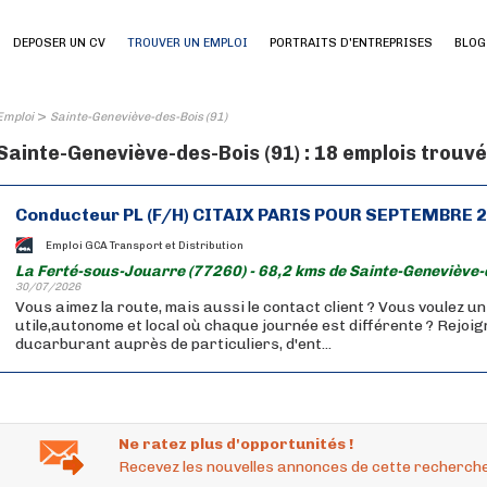
DEPOSER UN CV
TROUVER UN EMPLOI
PORTRAITS D'ENTREPRISES
BLOG
>
Emploi
Sainte-Geneviève-des-Bois (91)
Sainte-Geneviève-des-Bois (91) : 18 emplois trouv
Conducteur PL (F/H) CITAIX PARIS POUR SEPTEMBRE 
Emploi GCA Transport et Distribution
La Ferté-sous-Jouarre (77260) - 68,2 kms de Sainte-Geneviève-
30/07/2026
Vous aimez la route, mais aussi le contact client ? Vous voulez u
utile,autonome et local où chaque journée est différente ? Rejoig
ducarburant auprès de particuliers, d'ent...
Ne ratez plus d'opportunités !
Recevez les nouvelles annonces de cette recherche