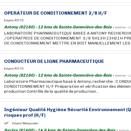
OPERATEUR DE CONDITIONNEMENT 2/8 H/F
Emploi RTI 75
Antony (92160) - 12 kms de Sainte-Geneviève-des-Bois -
Intérim -
2
LABORATOIRE PHARMACEUTIQUE BASEE A ANTONY RECHERCHE
/OPERATRICE DE CONDITIONNEMENT 2/8 5H13H 13H21H PRE
DE CONDITIONNEMENT METTRE EN BOIT MANUELLEMENT LES F
CONDUCTEUR DE LIGNE PHARMACEUTIQUE
Emploi RTI 75
Antony (92160) - 12 kms de Sainte-Geneviève-des-Bois -
Intérim -
2
Laboratoire Pharmaceutique basé à Antony, recherche : C ON
CONDITIONNEMENT H/F Préparation et vérification des élément
production Contrôle de la qualité de production...
Ingénieur Qualité Hygiène Sécurité Environnement (Q
risques prof (H/F)
Emploi Manpower
Saclay (91400) - 14,6 kms de Sainte-Geneviève-des-Bois -
Intérim 