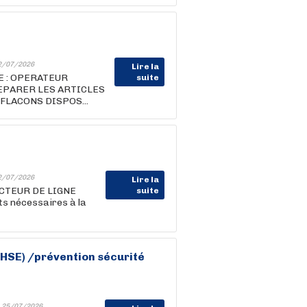
2/07/2026
Lire la
 : OPERATEUR
suite
PARER LES ARTICLES
LACONS DISPOS...
2/07/2026
Lire la
DUCTEUR DE LIGNE
suite
s nécessaires à la
HSE) /prévention sécurité
-
25/07/2026