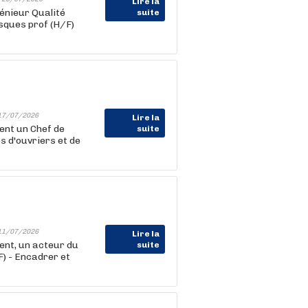
Lire la
énieur Qualité
suite
sques prof (H/F)
17/07/2026
Lire la
nt un Chef de
suite
s d'ouvriers et de
11/07/2026
Lire la
nt, un acteur du
suite
F) - Encadrer et