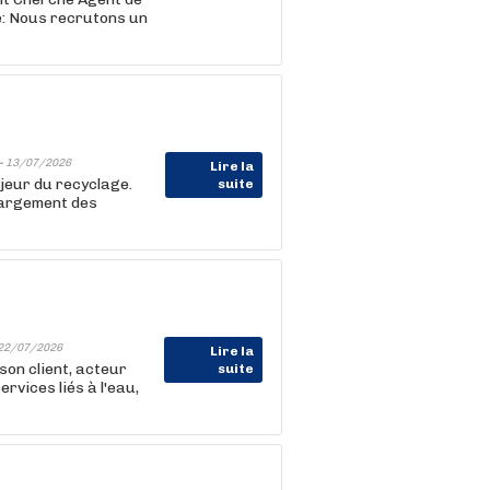
te: Nous recrutons un
-
13/07/2026
Lire la
jeur du recyclage.
suite
hargement des
22/07/2026
Lire la
on client, acteur
suite
rvices liés à l'eau,