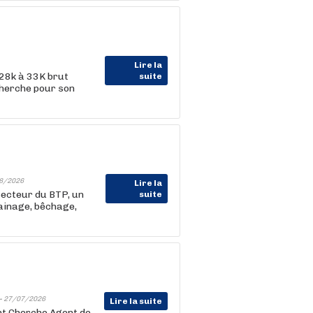
Lire la
 28k à 33K brut
suite
cherche pour son
8/2026
Lire la
ecteur du BTP, un
suite
rainage, bêchage,
-
27/07/2026
Lire la suite
ent Cherche Agent de