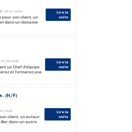
I -
20/07/2026
Lire la
ur son client, un
suite
ien dans un domaine
-
07/08/2026
Lire la
nt un Chef d'équipe
suite
rerez et formerez une
 . (H/F)
07/2026
Lire la
on client, un acteur
suite
iller dans un autre