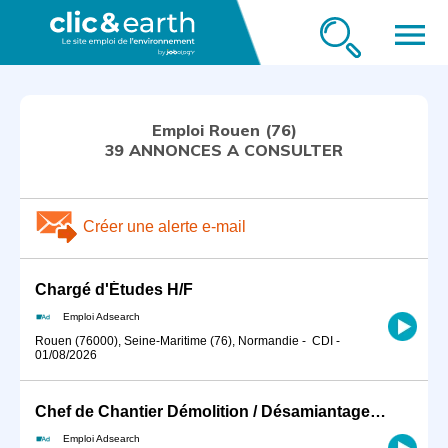
menu
Emploi Rouen (76)
39 ANNONCES A CONSULTER
Créer une alerte e-mail
Chargé d'Études H/F
Emploi Adsearch
Rouen (76000), Seine-Maritime (76), Normandie
-
CDI
-
01/08/2026
Chef de Chantier Démolition / Désamiantage (H/F)
Emploi Adsearch