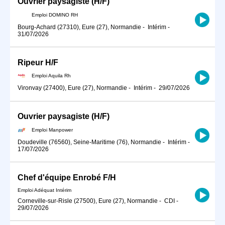
Ouvrier paysagiste (H/F)
Emploi DOMINO RH
Bourg-Achard (27310), Eure (27), Normandie
-
Intérim
-
31/07/2026
Ripeur H/F
Emploi Aquila Rh
Vironvay (27400), Eure (27), Normandie
-
Intérim
-
29/07/2026
Ouvrier paysagiste (H/F)
Emploi Manpower
Doudeville (76560), Seine-Maritime (76), Normandie
-
Intérim
-
17/07/2026
Chef d'équipe Enrobé F/H
Emploi Adéquat Intérim
Corneville-sur-Risle (27500), Eure (27), Normandie
-
CDI
-
29/07/2026