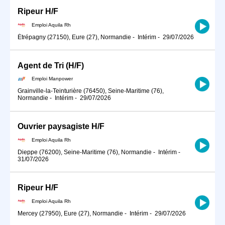
Ripeur H/F
Emploi Aquila Rh
Étrépagny (27150), Eure (27), Normandie
-
Intérim
-
29/07/2026
Agent de Tri (H/F)
Emploi Manpower
Grainville-la-Teinturière (76450), Seine-Maritime (76),
Normandie
-
Intérim
-
29/07/2026
Ouvrier paysagiste H/F
Emploi Aquila Rh
Dieppe (76200), Seine-Maritime (76), Normandie
-
Intérim
-
31/07/2026
Ripeur H/F
Emploi Aquila Rh
Mercey (27950), Eure (27), Normandie
-
Intérim
-
29/07/2026