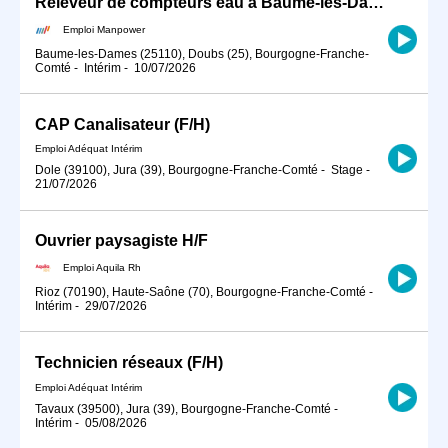
Releveur de compteurs eau à Baume-les-Dames (H/F)
Emploi Manpower
Baume-les-Dames (25110), Doubs (25), Bourgogne-Franche-
Comté
-
Intérim
-
10/07/2026
CAP Canalisateur (F/H)
Emploi Adéquat Intérim
Dole (39100), Jura (39), Bourgogne-Franche-Comté
-
Stage
-
21/07/2026
Ouvrier paysagiste H/F
Emploi Aquila Rh
Rioz (70190), Haute-Saône (70), Bourgogne-Franche-Comté
-
Intérim
-
29/07/2026
Technicien réseaux (F/H)
Emploi Adéquat Intérim
Tavaux (39500), Jura (39), Bourgogne-Franche-Comté
-
Intérim
-
05/08/2026