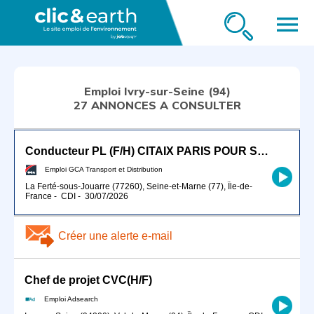
menu
Emploi Ivry-sur-Seine (94)
27 ANNONCES A CONSULTER
Conducteur PL (F/H) CITAIX PARIS POUR SEPTEMBRE 2026
Emploi GCA Transport et Distribution
La Ferté-sous-Jouarre (77260), Seine-et-Marne (77), Île-de-
France
-
CDI
-
30/07/2026
Créer une alerte e-mail
Chef de projet CVC(H/F)
Emploi Adsearch