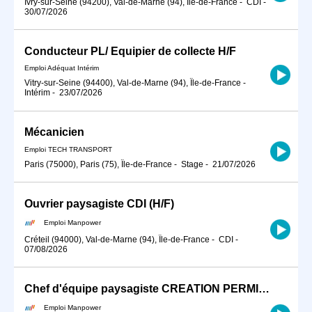
Ivry-sur-Seine (94200), Val-de-Marne (94), Île-de-France
-
CDI
-
30/07/2026
Conducteur PL/ Equipier de collecte H/F
Emploi Adéquat Intérim
Vitry-sur-Seine (94400), Val-de-Marne (94), Île-de-France
-
Intérim
-
23/07/2026
Mécanicien
Emploi TECH TRANSPORT
Paris (75000), Paris (75), Île-de-France
-
Stage
-
21/07/2026
Ouvrier paysagiste CDI (H/F)
Emploi Manpower
Créteil (94000), Val-de-Marne (94), Île-de-France
-
CDI
-
07/08/2026
Chef d'équipe paysagiste CREATION PERMIS B (H/F)
Emploi Manpower