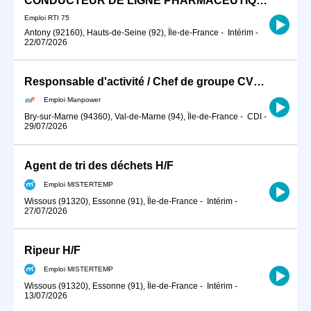
CONDUCTEUR DE LIGNE PHARMACEUTIQUE
Emploi RTI 75
Antony (92160), Hauts-de-Seine (92), Île-de-France
-
Intérim
-
22/07/2026
Responsable d'activité / Chef de groupe CVC (H/F)
Emploi Manpower
Bry-sur-Marne (94360), Val-de-Marne (94), Île-de-France
-
CDI
-
29/07/2026
Agent de tri des déchets H/F
Emploi MISTERTEMP
Wissous (91320), Essonne (91), Île-de-France
-
Intérim
-
27/07/2026
Ripeur H/F
Emploi MISTERTEMP
Wissous (91320), Essonne (91), Île-de-France
-
Intérim
-
13/07/2026