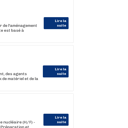
Lire la
r de l'aménagement
suite
te est basé à
Lire la
nt, des agents
suite
 de matériel et de la
Lire la
 nucléaire (H/F) -
suite
 Préparation et