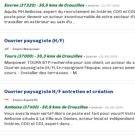
Esvres (37320) - 30,5 kms de Crouzilles -
Intérim -
21/07/2026
Aquila RH Amboise, expert du recrutement en Intérim, CDD et CD
poste pour devenir un acteur incontournable de votre secteur d'
travailler en extérieur au sein d'u...
Ouvrier paysagiste (H/F)
Emploi Manpower
Tours (37000) - 35,3 kms de Crouzilles -
Intérim -
03/08/2026
Manpower TOURS BTP recherche pour son client, un acteur du s
Ouvrier paysagiste (H/F) En rejoignant l'équipe, vous serez ame
cours. - Installer des terrasses. - M...
Ouvrier paysagiste H/F entretien et création
Emploi Aquila Rh
Amboise (37400) - 50,9 kms de Crouzilles -
Intérim -
05/08/2026
Vous avez la main verte? Alors ce poste est fait pour vous!!! Vot
Amboise située à La Ville aux Dames, acteur local et indépendan
Intérim, CDD et CDI, expert dans...