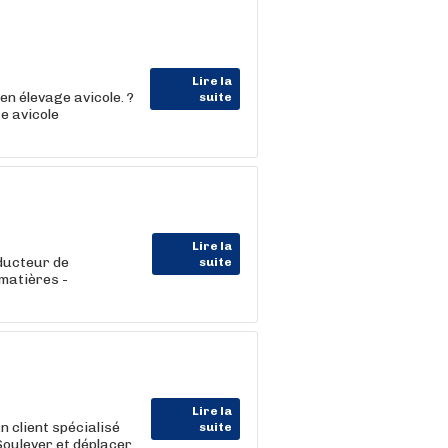
Lire la
n élevage avicole. ?
suite
e avicole
Lire la
ducteur de
suite
 matières -
Lire la
 client spécialisé
suite
Soulever et déplacer