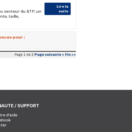
Lire la
u secteur du BTP, un
suite
te, taille,
onces pour :
Page suivante >
Fin >>
Page 1 de 2
AUTE / SUPPORT
tre d'aide
ebook
tter