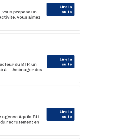
Lire la
I, vous propose un
suite
activité. Vous aimez
Lire la
ecteur du BTP, un
suite
né à : - Aménager des
Lire la
re agence Aquila RH
suite
t du recrutement en