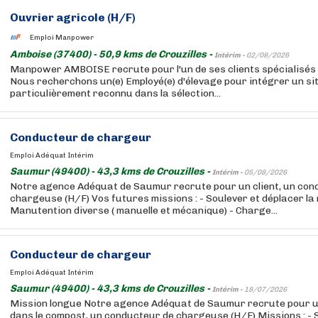
Ouvrier agricole (H/F)
Emploi Manpower
Amboise (37400) - 50,9 kms de Crouzilles -
Intérim -
02/08/2026
Manpower AMBOISE recrute pour l'un de ses clients spécialisés e
Nous recherchons un(e) Employé(e) d'élevage pour intégrer un sit
particulièrement reconnu dans la sélection...
Conducteur de chargeur
Emploi Adéquat Intérim
Saumur (49400) - 43,3 kms de Crouzilles -
Intérim -
05/08/2026
Notre agence Adéquat de Saumur recrute pour un client, un con
chargeuse (H/F) Vos futures missions : - Soulever et déplacer la
Manutention diverse ( manuelle et mécanique) - Charge...
Conducteur de chargeur
Emploi Adéquat Intérim
Saumur (49400) - 43,3 kms de Crouzilles -
Intérim -
18/07/2026
Mission longue Notre agence Adéquat de Saumur recrute pour un
dans le compost, un conducteur de chargeuse (H/F) Missions : - 