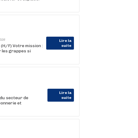
026
Lire la
H/F) Votre mission :
suite
r les grappes si
Lire la
du secteur de
suite
çonnerie et