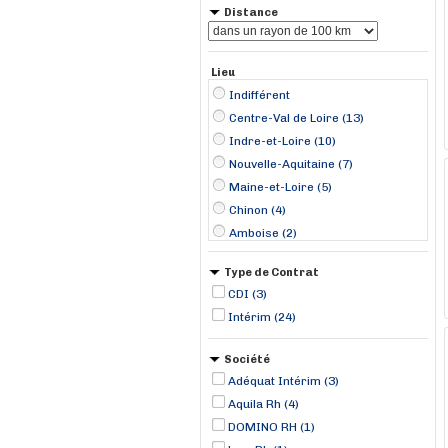
Distance
Lieu
Indifférent
Centre-Val de Loire (13)
Indre-et-Loire (10)
Nouvelle-Aquitaine (7)
Maine-et-Loire (5)
Chinon (4)
Amboise (2)
Poitiers (2)
Type de Contrat
Saumur (2)
CDI (3)
Angers (1)
Intérim (24)
Azay-le-Rideau (1)
Boismé (1)
Société
Chailles (1)
Adéquat Intérim (3)
Chambray-lès-Tours (1)
Aquila Rh (4)
Choussy (1)
DOMINO RH (1)