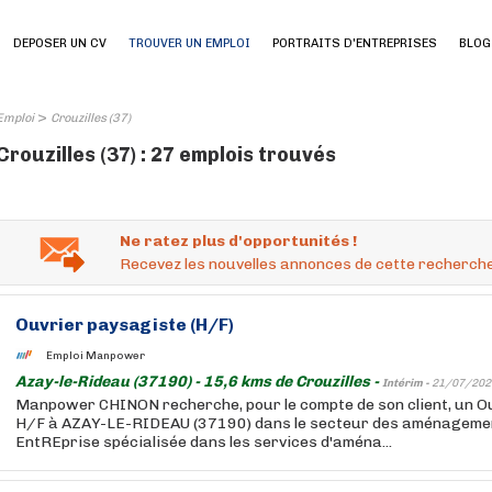
DEPOSER UN CV
TROUVER UN EMPLOI
PORTRAITS D'ENTREPRISES
BLOG
>
Emploi
Crouzilles (37)
Crouzilles (37) : 27 emplois trouvés
Ne ratez plus d'opportunités !
Recevez les nouvelles annonces de cette recherche
Ouvrier paysagiste (H/F)
Emploi Manpower
Azay-le-Rideau (37190) - 15,6 kms de Crouzilles -
Intérim -
21/07/202
Manpower CHINON recherche, pour le compte de son client, un O
H/F à AZAY-LE-RIDEAU (37190) dans le secteur des aménageme
EntREprise spécialisée dans les services d'aména...