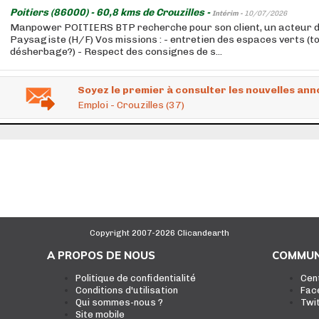
Poitiers (86000) - 60,8 kms de Crouzilles -
Intérim -
10/07/2026
Manpower POITIERS BTP recherche pour son client, un acteur d
Paysagiste (H/F) Vos missions : - entretien des espaces verts (ton
désherbage?) - Respect des consignes de s...
Soyez le premier à consulter les nouvelles ann
Emploi - Crouzilles (37)
Copyright 2007-2026 Clicandearth
A PROPOS DE NOUS
COMMUN
Politique de confidentialité
Cen
Conditions d'utilisation
Fac
Qui sommes-nous ?
Twi
Site mobile