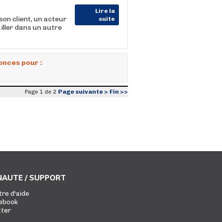
Lire la
on client, un acteur
suite
iller dans un autre
onces pour :
Page suivante >
Fin >>
Page 1 de 2
AUTE / SUPPORT
tre d'aide
ebook
tter