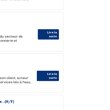
Lire la
du secteur de
suite
çonnerie et
Lire la
on client, acteur
suite
rvices liés à l'eau,
 . (H/F)