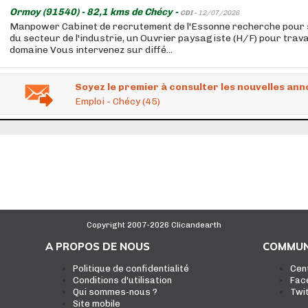
Ormoy (91540) - 82,1 kms de Chécy -
CDI -
12/07/2026
Manpower Cabinet de recrutement de l'Essonne recherche pour s
du secteur de l'industrie, un Ouvrier paysagiste (H/F) pour trava
domaine Vous intervenez sur diffé...
Soyez le premier à consulter les nouvelles ann
Emploi - Chécy (45)
Copyright 2007-2026 Clicandearth
A PROPOS DE NOUS
COMMUN
Politique de confidentialité
Cen
Conditions d'utilisation
Fac
Qui sommes-nous ?
Twi
Site mobile