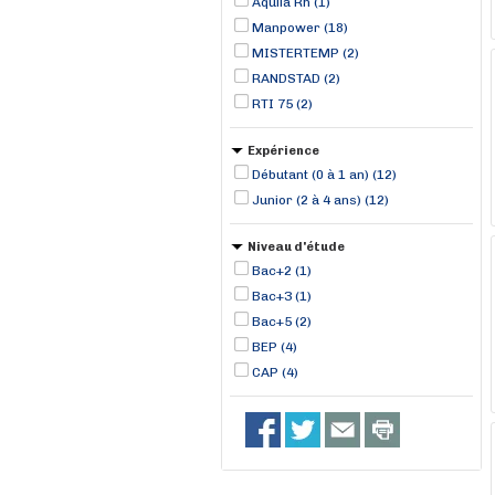
Aquila Rh (1)
Manpower (18)
MISTERTEMP (2)
RANDSTAD (2)
RTI 75 (2)
Expérience
Débutant (0 à 1 an) (12)
Junior (2 à 4 ans) (12)
Niveau d'étude
Bac+2 (1)
Bac+3 (1)
Bac+5 (2)
BEP (4)
CAP (4)