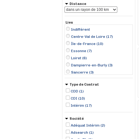
Distance
Lieu
Indifférent
Centre-Val de Loire (17)
Île-de-France (10)
Essonne (7)
Loiret (6)
Dampierre-en-Burly (3)
Sancerre (3)
Amboise (2)
Type de Contrat
Antony (2)
CDD (1)
Saint-Georges-sur-Arnon (2)
CDI (10)
Wissous (2)
Intérim (17)
Bourges (1)
Chailles (1)
Société
Choussy (1)
Adéquat Intérim (2)
Montrichard (1)
Adsearch (1)