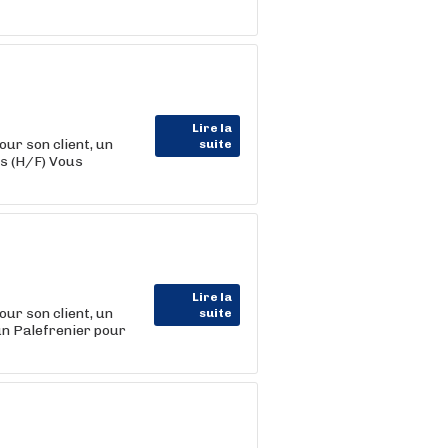
Lire la
 son client, un
suite
s (H/F) Vous
Lire la
 son client, un
suite
un Palefrenier pour