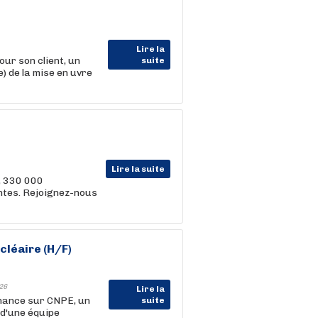
Lire la
 son client, un
suite
) de la mise en uvre
Lire la suite
, 330 000
entes. Rejoignez-nous
léaire (H/F)
26
Lire la
nance sur CNPE, un
suite
d'une équipe