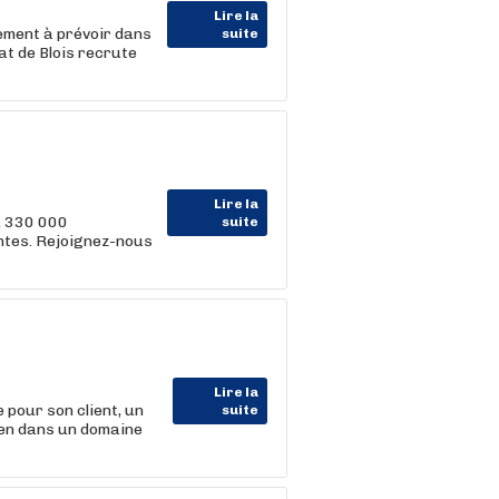
Lire la
cement à prévoir dans
suite
t de Blois recrute
Lire la
, 330 000
suite
entes. Rejoignez-nous
Lire la
ur son client, un
suite
ien dans un domaine