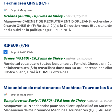
Technicien QHSE (H/F)
Emploi Manpower
Orléans (45000) - 8,9 kms de Chécy -
CDI -
17/07/2026
Manpower CABINET DE RECRUTEMENT D'ORLEANS recherche pour
Chargé QHSE (H/F) Rattaché(e) à la Direction, vous êtes garant(e
et du suivi de la politique QHSE du site. À...
RIPEUR (F/H)
Emploi RANDSTAD
Ormes (45140) - 16,2 kms de Chécy -
Intérim -
25/07/2026
Randstad vous ouvre toutes les portes de l'emploi. Chaque année
collaborateurs (f/h) travaillent dans nos 60 000 entreprises cli
! Notre client, situé à ORMES, offre des ...
Mécanicien de maintenance Machines Tournantes Nuc
Emploi Manpower
Dampierre-en-Burly (45570) - 39,9 kms de Chécy -
Intérim -
05/08/20
Manpower GIEN recherche pour son client, spécialisé en Mainte
Mécanicien de maintenance Machines Tournantes (H/F). Au sein 