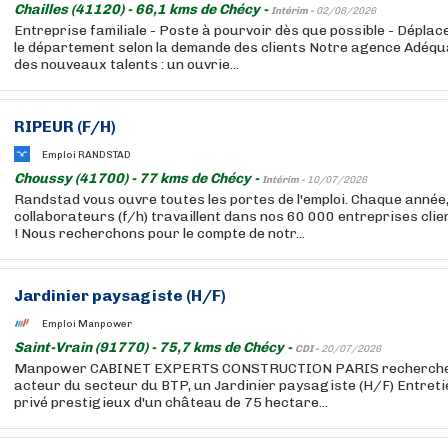
Chailles (41120) - 66,1 kms de Chécy -
Intérim -
02/08/2026
Entreprise familiale - Poste à pourvoir dès que possible - Dépla
le département selon la demande des clients Notre agence Adéqua
des nouveaux talents : un ouvrie...
RIPEUR (F/H)
Emploi RANDSTAD
Choussy (41700) - 77 kms de Chécy -
Intérim -
10/07/2026
Randstad vous ouvre toutes les portes de l'emploi. Chaque année
collaborateurs (f/h) travaillent dans nos 60 000 entreprises cli
! Nous recherchons pour le compte de notr...
Jardinier paysagiste (H/F)
Emploi Manpower
Saint-Vrain (91770) - 75,7 kms de Chécy -
CDI -
20/07/2026
Manpower CABINET EXPERTS CONSTRUCTION PARIS recherche po
acteur du secteur du BTP, un Jardinier paysagiste (H/F) Entret
privé prestigieux d'un château de 75 hectare...