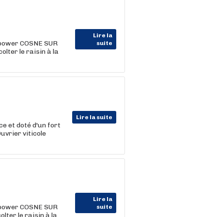
Lire la
power COSNE SUR
suite
ter le raisin à la
Lire la suite
e et doté d'un fort
Ouvrier viticole
Lire la
power COSNE SUR
suite
ter le raisin à la