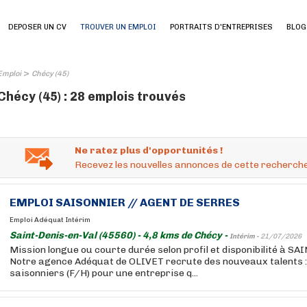
DEPOSER UN CV
TROUVER UN EMPLOI
PORTRAITS D'ENTREPRISES
BLOG
>
Emploi
Chécy (45)
Chécy (45) : 28 emplois trouvés
Ne ratez plus d'opportunités !
Recevez les nouvelles annonces de cette recherche
EMPLOI SAISONNIER // AGENT DE SERRES
Emploi Adéquat Intérim
Saint-Denis-en-Val (45560) - 4,8 kms de Chécy -
Intérim -
21/07/2026
Mission longue ou courte durée selon profil et disponibilité à S
Notre agence Adéquat de OLIVET recrute des nouveaux talents :
saisonniers (F/H) pour une entreprise q...